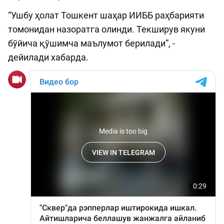
“Ушбу ҳолат Тошкент шаҳар ИИББ раҳбарияти
томонидан назоратга олинди. Текширув якуни
бўйича қўшимча маълумот берилади”, -
дейилади хабарда.