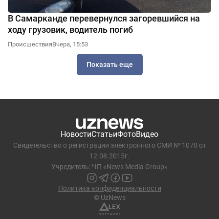
В Самарканде перевернулся загоревшийся на
ходу грузовик, водитель погиб
Происшествия
Вчера, 15:53
Показать еще
Новости
Статьи
Фото
Видео
Свидетельство о регистрации электронного СМИ № 1070 от
12.08.2015г.
Учредитель: ЧП «News Media Group»
Политика конфиденциальности
© UzNews