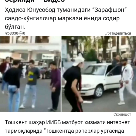
Ҳодиса Юнусобод туманидаги “Зарафшон”
савдо-кўнгилочар маркази ёнида содир
бўлган.
3330
0
Поделиться
Скриншот
Тошкент шаҳар ИИББ матбуот хизмати интернет
тармоқларида “Тошкентда рэперлар ўртасида