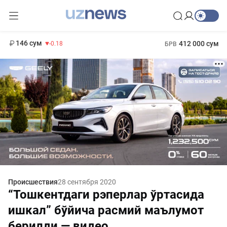
11 916 сум
28.92
13 749 сум
1 271 000 сум
32.19
МРОТ
146 сум
412 000 сум
-0.18
БРВ
Происшествия
28 сентября 2020
“Тошкентдаги рэперлар ўртасида
ишкал” бўйича расмий маълумот
берилди — видео