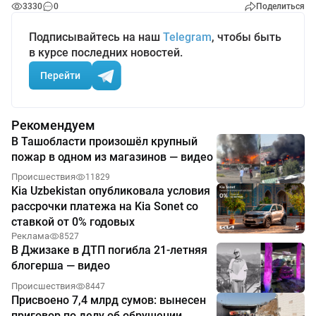
3330
0
Поделиться
Подписывайтесь на наш
Telegram
, чтобы быть
в курсе последних новостей.
Перейти
Рекомендуем
В Ташобласти произошёл крупный
пожар в одном из магазинов — видео
Происшествия
11829
Kia Uzbekistan опубликовала условия
рассрочки платежа на Kia Sonet со
ставкой от 0% годовых
Реклама
8527
В Джизаке в ДТП погибла 21-летняя
блогерша — видео
Происшествия
8447
Присвоено 7,4 млрд сумов: вынесен
приговор по делу об обрушении