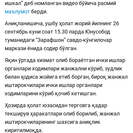
ишкал” деб номланган видео бўйича расмий
маълумот
берди.
Аниқланишича, ушбу ҳолат жорий йилнинг 26
сентябрь куни соат 15.30 ларда Юнусобод
туманидаги “Зарафшон” савдо-кўнгилочар
маркази ёнида содир бўлган.
Яқин ўртада хизмат олиб бораётган ички ишлар
органлари ходимлари жанжални кўриб, зудлик
билан ҳодиса жойига етиб борган, бироқ жанжал
иштирокчилари ички ишлар органлари
ходимларини кўриб қочиб кетишган.
Ҳозирда ҳолат юзасидан терговга қадар
текширув ҳаракатлари олиб борилиб, жанжал
иштирокчиларининг шахсига аниқлик
киритилмоқда.