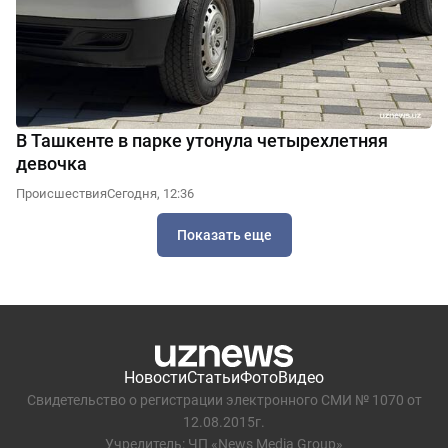
В Ташкенте в парке утонула четырехлетняя
девочка
Происшествия
Сегодня, 12:36
Показать еще
Новости
Статьи
Фото
Видео
Свидетельство о регистрации электронного СМИ № 1070 от
12.08.2015г.
Учредитель: ЧП «News Media Group»