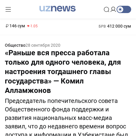
11 887 сум
-55.49
13 717 сум
1 271 000 сум
-25.83
МРОТ
146 сум
412 000 сум
-1.05
БРВ
Общество
28 сентября 2020
«Раньше вся пресса работала
только для одного человека, для
настроения тогдашнего главы
государства» — Комил
Алламжонов
Председатель попечительского совета
Общественного фонда поддержки и
развития национальных масс-медиа
заявил, что до недавнего времени вопрос
доступа к информации в Узбекистане был