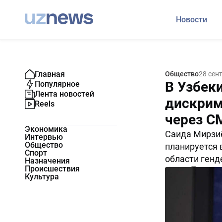
Новости
Главная
Общество
28 сен
В Узбек
Популярное
Лента новостей
дискрим
Reels
через С
Экономика
Саида Мирзиё
Интервью
Общество
планируется в
Спорт
области генд
Назначения
Происшествия
6278
0
Культура