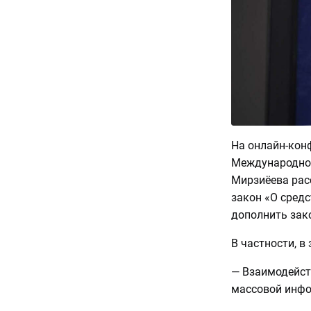
На онлайн-кон
Международног
Мирзиёева рас
закон «О сред
дополнить зак
В частности, в
— Взаимодейст
массовой инфо