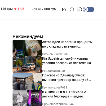
13 717 сум
-25.83
МРОТ
1 271 000 сум
146 сум
-1.05
БРВ
412 000 сум
Ру
Рекомендуем
Автор идеи налога на проценты
по вкладам выступил с
разъяснением
Экономика
12075
Kia Uzbekistan опубликовала
условия рассрочки платежа на
Kia Sonet со ставкой от 0%
Реклама
8090
годовых
Присвоено 7,4 млрд сумов:
вынесен приговор по делу об
обрушении путепровода в
Криминал
7633
Ташкенте
В Джизаке в ДТП погибла 21-
летняя блогерша — видео
Происшествия
7344