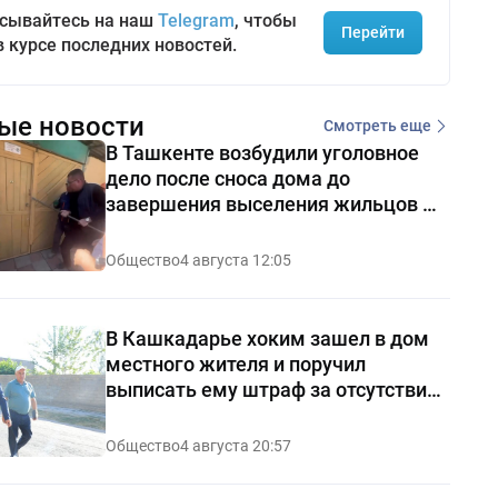
сывайтесь на наш
Telegram
, чтобы
Перейти
в курсе последних новостей.
ые новости
Смотреть еще
В Ташкенте возбудили уголовное
дело после сноса дома до
завершения выселения жильцов —
видео
Общество
4 августа 12:05
В Кашкадарье хоким зашел в дом
местного жителя и поручил
выписать ему штраф за отсутствие
чистоты — видео
Общество
4 августа 20:57