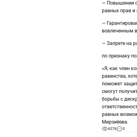
— Повышении о
равных прав и
— Гарантирова
вовлеченным в
— Запрете на 
по признаку по
«Я, как член к
равенства, хот
поможет защит
смогут получи
борьбы с диск
ответственнос
равных возмож
Мирзиёева.
6278
0