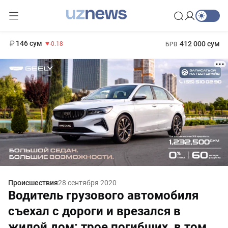
11 916 сум
28.92
13 749 сум
1 271 000 сум
32.19
МРОТ
146 сум
412 000 сум
-0.18
БРВ
Происшествия
28 сентября 2020
Водитель грузового автомобиля
съехал с дороги и врезался в
жилой дом: трое погибших, в том