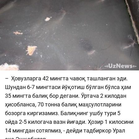
– Ҳовузларга 42 мингта чавоқ ташланган эди.
Шундан 6-7 мингтаси йўқотиш бўлган бўлса ҳам
35 мингта балиқ бор дегани. Ўртача 2 килодан
ҳисобланса, 70 тонна балиқ маҳсулотларини
бозорга киргизамиз. Балиқнинг ушбу тури 5
ойда 2-5 килогача вазн йиғади. Ҳозир 1 килосини
14 мингдан сотяпмиз, - дейди тадбиркор Урал