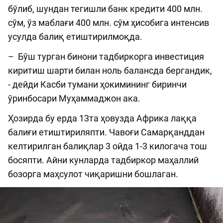
бўлиб, шундан тегишли банк кредити 400 млн.
сўм, ўз маблағи 400 млн. сўм ҳисобига интенсив
усулда балиқ етиштирилмоқда.
– Бўш турган бинони тадбиркорга инвестиция
киритиш шарти билан ноль балансда бергандик,
- дейди Касби тумани ҳокимининг биринчи
ўринбосари Муҳаммаджон ака.
Ҳозирда бу ерда 13та ҳовузда Африка лаққа
балиғи етиштириляпти. Чавоғи Самарқанддан
келтирилган балиқлар 3 ойда 1-3 килогача тош
босяпти. Айни кунларда тадбиркор маҳаллий
бозорга маҳсулот чиқаришни бошлаган.