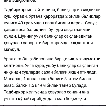
ака Эшқобилов.
Тадбиркорнинг айтишича, балиқлар иссиқликни
хуш кўради. Ўртача ҳароратда 2 ойлик балиқлар
кунига 40 граммдан вазн йиғиши керак. Совуқ
ҳавода эса балиқнинг бу тури овқатланмай
қўяди. Шунинг учун балиқлар сақланадиган
ҳовузлар ҳарорати бир маромда сақлангани
маъқул.
Урал ака Эшқобилов яна бир қизиқ маълумотни
келтирди. Унга кўра, ушбу балиқлар сақланган
чиқинди сувларда сазан балиғи яхши етилади.
Масалан, 1 дона сазан балиғи 3 кг ем билан
эмас, балки 1,5 кг ем билан тайёр бўлади.
Тадбиркор келгусида ҳовузлар сонини яна
учтага кўпайтириб, унда сазан боқмоқчи.