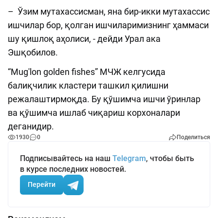
– Ўзим мутахассисман, яна бир-икки мутахассис
ишчилар бор, қолган ишчиларимизнинг ҳаммаси
шу қишлоқ аҳолиси, - дейди Урал ака
Эшқобилов.
“Mug'lon golden fishes” МЧЖ келгусида
балиқчилик кластери ташкил қилишни
режалаштирмоқда. Бу қўшимча ишчи ўринлар
ва қўшимча ишлаб чиқариш корхоналари
деганидир.
1930
0
Поделиться
Подписывайтесь на наш
Telegram
, чтобы быть
в курсе последних новостей.
Перейти