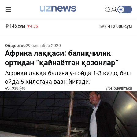
11 887 сум
-55.49
13 717 сум
1 271 000 сум
-25.83
МРОТ
146 сум
412 000 сум
-1.05
БРВ
Общество
29 сентября 2020
Африка лаққаси: балиқчилик
ортидан “қайнаётган қозонлар”
Африка лаққа балиғи уч ойда 1-3 кило, беш
ойда 5 килогача вазн йиғади.
1930
0
Поделиться