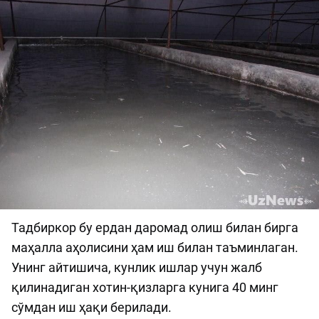
Тадбиркор бу ердан даромад олиш билан бирга
маҳалла аҳолисини ҳам иш билан таъминлаган.
Унинг айтишича, кунлик ишлар учун жалб
қилинадиган хотин-қизларга кунига 40 минг
сўмдан иш ҳақи берилади.