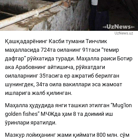
UzNews.uz
Қашқадарёнинг Касби тумани Тинчлик
маҳалласида 724та оиланинг 91таси “темир
дафтар” рўйхатида туради. Маҳалла раиси Ботир
ака Арабовнинг айтишича, рўйхатдаги
оилаларнинг 35тасига ер ажратиб берилган
шунингдек, 34та оила вакиллари эса жамоат
ишларига жалб қилинган.
Маҳалла ҳудудида янги ташкил этилган “Mug'lon
golden fishes” МЧЖда ҳам 8 та доимий иш
ўринлари яратилди.
Мазкур лойиҳанинг жами қиймати 800 млн. сўм