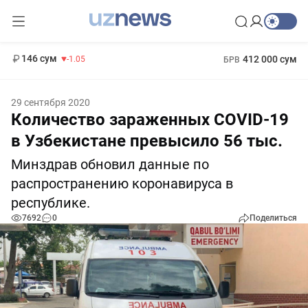
11 887 сум
-55.49
13 717 сум
1 271 000 сум
-25.83
МРОТ
146 сум
412 000 сум
-1.05
БРВ
29 сентября 2020
Количество зараженных COVID-19
в Узбекистане превысило 56 тыс.
Минздрав обновил данные по
распространению коронавируса в
республике.
7692
0
Поделиться