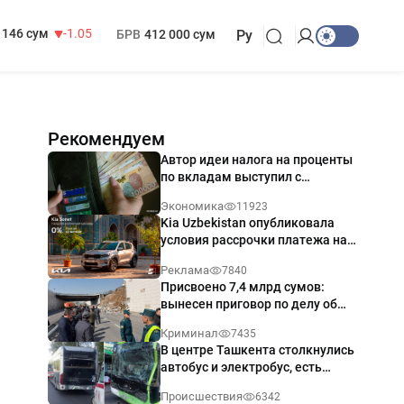
13 717 сум
-25.83
МРОТ
1 271 000 сум
146 сум
-1.05
БРВ
412 000 сум
Ру
Рекомендуем
Автор идеи налога на проценты
по вкладам выступил с
разъяснением
Экономика
11923
Kia Uzbekistan опубликовала
условия рассрочки платежа на
Kia Sonet со ставкой от 0%
Реклама
7840
годовых
Присвоено 7,4 млрд сумов:
вынесен приговор по делу об
обрушении путепровода в
Криминал
7435
Ташкенте
В центре Ташкента столкнулись
автобус и электробус, есть
пострадавший — видео
Происшествия
6342