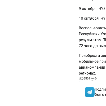
9 октября. HY3
10 октября. HY
Воспользовать
Республики Уз
результатом ПЦ
72 часа до выл
Приобрести ав
мобильное при
авиакомпании U
регионах.
6509
0
Подпи
быть 