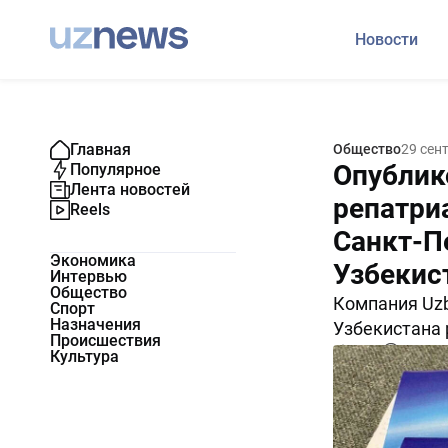
Новости
Главная
Общество
29 сен
Опублик
Популярное
Лента новостей
репатри
Reels
Санкт-П
Экономика
Узбекис
Интервью
Общество
Компания Uzb
Спорт
Назначения
Узбекистана 
Происшествия
6509
0
Культура