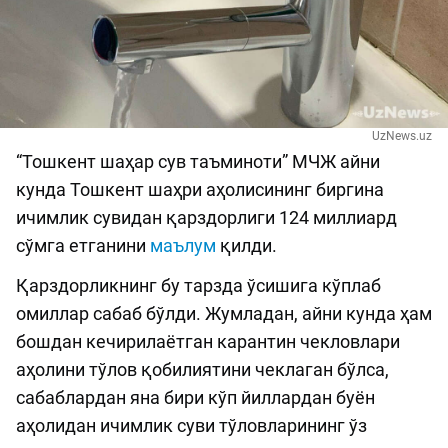
UzNews.uz
“Тошкент шаҳар сув таъминоти” МЧЖ айни
кунда Тошкент шаҳри аҳолисининг биргина
ичимлик сувидан қарздорлиги 124 миллиард
сўмга етганини
маълум
қилди.
Қарздорликнинг бу тарзда ўсишига кўплаб
омиллар сабаб бўлди. Жумладан, айни кунда ҳам
бошдан кечирилаётган карантин чекловлари
аҳолини тўлов қобилиятини чеклаган бўлса,
сабаблардан яна бири кўп йиллардан буён
аҳолидан ичимлик суви тўловларининг ўз