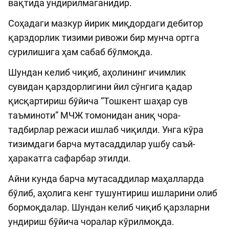
вақтида ундирилмаганидир.
Соҳадаги мазкур йирик миқдордаги дебитор
қарздорлик тизими ривожи бир мунча ортга
сурилишига ҳам сабаб бўлмоқда.
Шундан келиб чиқиб, аҳолининг ичимлик
сувидан қарздорлигини йил сўнгига қадар
қисқартириш бўйича “Тошкент шаҳар сув
таъминоти” МЧЖ томонидан аниқ чора-
тадбирлар режаси ишлаб чиқилди. Унга кўра
тизимдаги барча мутасаддилар ушбу саъй-
ҳаракатга сафарбар этилди.
Айни кунда барча мутасаддилар маҳалларда
бўлиб, аҳолига кенг тушунтириш ишларини олиб
бормоқдалар. Шундан келиб чиқиб қарзларни
ундириш бўйича чоралар кўрилмоқда.