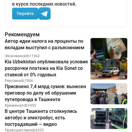
в курсе последних новостей.
Перейти
Рекомендуем
Автор идеи налога на проценты по
вкладам выступил с разъяснением
Экономика
11942
Kia Uzbekistan опубликовала условия
рассрочки платежа на Kia Sonet со
ставкой от 0% годовых
Реклама
7866
Присвоено 7,4 млрд сумов: вынесен
приговор по делу об обрушении
путепровода в Ташкенте
Криминал
7455
В центре Ташкента столкнулись
автобус и электробус, есть
пострадавший — видео
Происшествия
6355