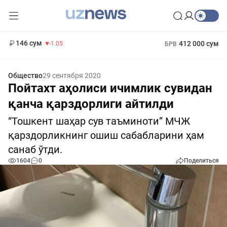
11 887 сум
-55.49
13 717 сум
1 271 000 сум
-25.83
МРОТ
146 сум
412 000 сум
-1.05
БРВ
Общество
29 сентября 2020
Пойтахт аҳолиси ичимлик сувидан
қанча қарздорлиги айтилди
“Тошкент шаҳар сув таъминоти” МЧЖ
қарздорликнинг ошиш сабабларини ҳам
санаб ўтди.
1604
0
Поделиться