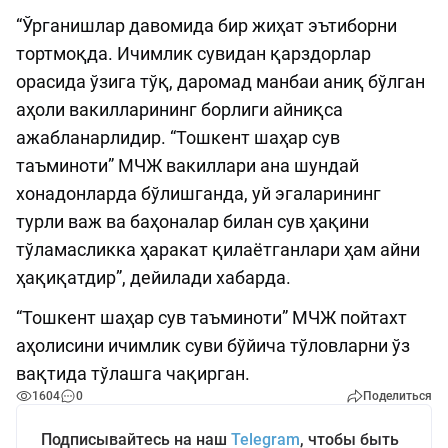
“Ўрганишлар давомида бир жиҳат эътиборни
тортмоқда. Ичимлик сувидан қарздорлар
орасида ўзига тўқ, даромад манбаи аниқ бўлган
аҳоли вакилларининг борлиги айниқса
ажабланарлидир. “Тошкент шаҳар сув
таъминоти” МЧЖ вакиллари ана шундай
хонадонларда бўлишганда, уй эгаларининг
турли важ ва баҳоналар билан сув ҳақини
тўламасликка ҳаракат қилаётганлари ҳам айни
ҳақиқатдир”, дейилади хабарда.
“Тошкент шаҳар сув таъминоти” МЧЖ пойтахт
аҳолисини ичимлик суви бўйича тўловларни ўз
вақтида тўлашга чақирган.
1604
0
Поделиться
Подписывайтесь на наш
Telegram
, чтобы быть