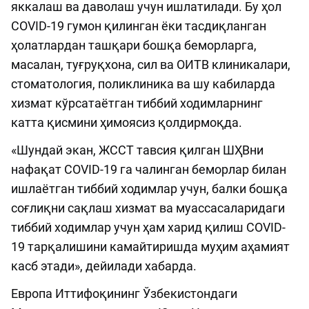
яккалаш ва даволаш учун ишлатилади. Бу ҳол
COVID-19 гумон қилинган ёки тасдиқланган
ҳолатлардан ташқари бошқа беморларга,
масалан, туғруқхона, сил ва ОИТВ клиникалари,
стоматология, поликлиника ва шу кабиларда
хизмат кўрсатаётган тиббий ходимларнинг
катта қисмини ҳимоясиз қолдирмоқда.
«Шундай экан, ЖССТ тавсия қилган ШҲВни
нафақат COVID-19 га чалинган беморлар билан
ишлаётган тиббий ходимлар учун, балки бошқа
соғлиқни сақлаш хизмат ва муассасаларидаги
тиббий ходимлар учун ҳам харид қилиш COVID-
19 тарқалишини камайтиришда муҳим аҳамият
касб этади», дейилади хабарда.
Европа Иттифоқининг Ўзбекистондаги