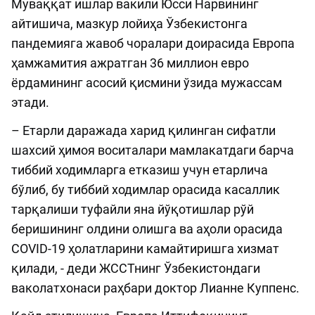
Муваққат ишлар вакили Юсси Нарвининг
айтишича, мазкур лойиҳа Ўзбекистонга
пандемияга жавоб чоралари доирасида Европа
ҳамжамития ажратган 36 миллион евро
ёрдамининг асосий қисмини ўзида мужассам
этади.
– Етарли даражада харид қилинган сифатли
шахсий ҳимоя воситалари мамлакатдаги барча
тиббий ходимларга етказиш учун етарлича
бўлиб, бу тиббий ходимлар орасида касаллик
тарқалиши туфайли яна йўқотишлар рўй
беришининг олдини олишга ва аҳоли орасида
COVID-19 ҳолатларини камайтиришга хизмат
қилади, - деди ЖССТнинг Ўзбекистондаги
ваколатхонаси раҳбари доктор Лианне Куппенс.