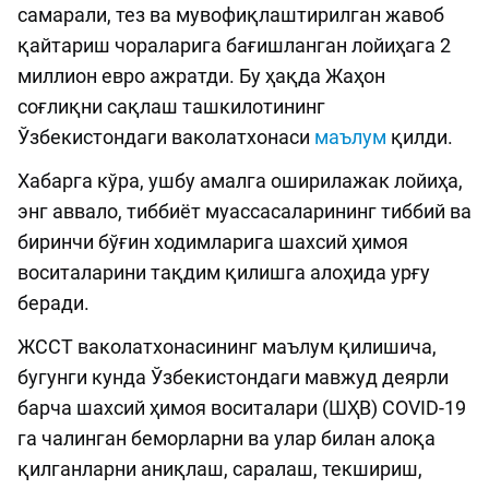
самарали, тез ва мувофиқлаштирилган жавоб
қайтариш чораларига бағишланган лойиҳага 2
миллион евро ажратди. Бу ҳақда Жаҳон
соғлиқни сақлаш ташкилотининг
Ўзбекистондаги ваколатхонаси
маълум
қилди.
Хабарга кўра, ушбу амалга оширилажак лойиҳа,
энг аввало, тиббиёт муассасаларининг тиббий ва
биринчи бўғин ходимларига шахсий ҳимоя
воситаларини тақдим қилишга алоҳида урғу
беради.
ЖССТ ваколатхонасининг маълум қилишича,
бугунги кунда Ўзбекистондаги мавжуд деярли
барча шахсий ҳимоя воситалари (ШҲВ) COVID-19
га чалинган беморларни ва улар билан алоқа
қилганларни аниқлаш, саралаш, текшириш,