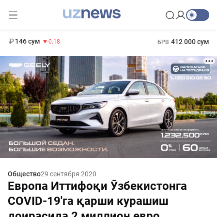
11 916 сум
28.92
13 749 сум
1 271 000 сум
32.19
МРОТ
146 сум
412 000 сум
-0.18
БРВ
Общество
29 сентября 2020
Европа Иттифоқи Ўзбекистонга
COVID-19'га қарши курашиш
доирасида 2 миллион евро