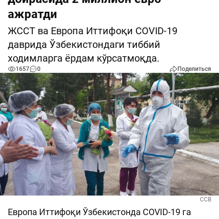
ажратди
ЖССТ ва Европа Иттифоқи COVID-19
даврида Ўзбекистондаги тиббий
ходимларга ёрдам кўрсатмоқда.
1657
0
Поделиться
ССВ
Европа Иттифоқи Ўзбекистонда COVID-19 га