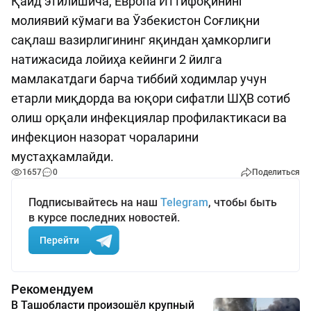
Қайд этилишича, Европа Иттифоқининг
молиявий кўмаги ва Ўзбекистон Соғлиқни
сақлаш вазирлигининг яқиндан ҳамкорлиги
натижасида лойиҳа кейинги 2 йилга
мамлакатдаги барча тиббий ходимлар учун
етарли миқдорда ва юқори сифатли ШҲВ сотиб
олиш орқали инфекциялар профилактикаси ва
инфекцион назорат чораларини
мустаҳкамлайди.
1657
0
Поделиться
Подписывайтесь на наш
Telegram
, чтобы быть
в курсе последних новостей.
Перейти
Рекомендуем
В Ташобласти произошёл крупный