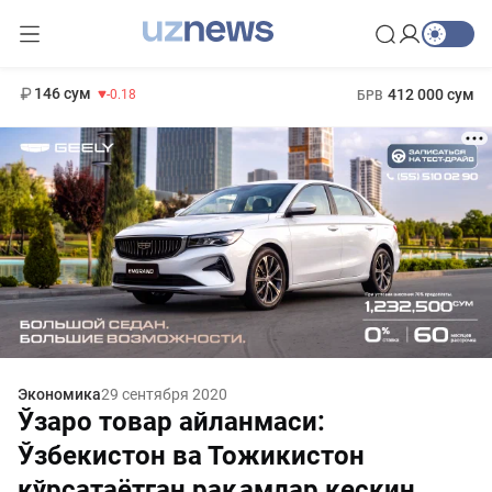
11 916 сум
28.92
13 749 сум
1 271 000 сум
32.19
МРОТ
146 сум
412 000 сум
-0.18
БРВ
Экономика
29 сентября 2020
Ўзаро товар айланмаси:
Ўзбекистон ва Тожикистон
кўрсатаётган рақамлар кескин