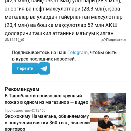
(42,9 млн), озиқ-овқат маҳсулотлари (38,9 млн),
энергия ва нефт маҳсулотлари (28,8 млн), қора
металлар ва улардан тайёрланган маҳсулотлар
(20,4 млн) ва бошқа маҳсулотлар 52 млн АҚШ
долларини ташкил этганини маълум қилган.
1449
0
Поделиться
Подписывайтесь на наш
Telegram
, чтобы быть
в курсе последних новостей.
Перейти
Рекомендуем
В Ташобласти произошёл крупный
пожар в одном из магазинов — видео
Происшествия
12460
Экс-хокиму Намангана, обвиняемому
в получении взятки $60 тыс., вынесли
приговор