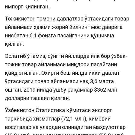
импорт қилинган.
Тожикистон томони давлатлар ўртасидаги товар
айланмаси ҳажми жорий йилнинг мос даврига
нисбатан 6,1 фоизга пасайганини қўшимча
қилган.
Эслатиб ўтамиз, сўнгги йилларда илк бор ўзбек-
тожик товар айланмаси миқдори пасайгани
қайд этилган. Охирги беш йилда икки давлат
ўртасидаги товар айланмаси нақ 3,6 марта
ошган. 2019 йилда ушбу рақамлар $362 млн
долларни ташкил қилган.
Ўзбекистон Статистика қўмитаси экспорт
таркибида хизматлар (72,1 млн), кимёвий
воситалар ва улардан олинадиган маҳсулотлар