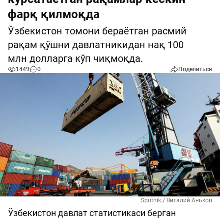
фарқ қилмоқда
Ўзбекистон томони бераётган расмий
рақам қўшни давлатникидан нақ 100
млн долларга кўп чиқмоқда.
1449
0
Поделиться
Sputnik / Виталий Аньков
Ўзбекистон давлат статистикаси берган