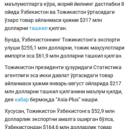
маълумотларга кўра, жорий йилнинг дастлабки 8
ойида Ўзбекистон ва Тожикистон ўртасидаги
ўзаро товар айланмаси ҳажми $317 млн
долларни
ташкил
қилган.
Бунда, Ўзбекистоннинг Тожикистонга экспорти
улуши $255,1 млн долларни, тожик маҳсулотлари
импорти эса $61,9 млн долларни ташкил қилган.
Тожикистон президенти ҳузуридаги Статистика
агентлиги эса икки давлат ўртасидаги товар
айланмаси ҳажми январь-август ойларида $217
млн долларни ташкил қилганини маълум қилди,
дея
хабар
бермоқда “Asia-Plus” нашри.
Хусусан, Тожикистон Ўзбекистонга $52,9 млн
долларлик экспортни амалга оширган бўлса,
Ўзбекистондан $164,6 млн долларлик товар