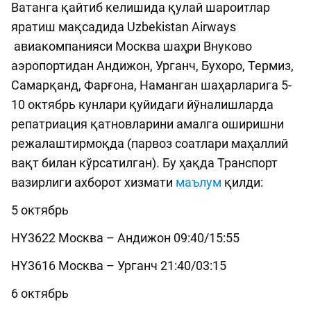
Ватанга қайтиб келишида қулай шароитлар
яратиш мақсадида Uzbekistan Airways
авиакомпанияси Москва шаҳри Внуково
аэропортидан Андижон, Урганч, Бухоро, Термиз,
Самарқанд, Фарғона, Наманган шаҳарларига 5-
10 октябрь кунлари қуйидаги йўналишларда
репатриация қатновларини амалга оширишни
режалаштирмоқда (парвоз соатлари маҳаллий
вақт билан кўрсатилган). Бу ҳақда Транспорт
вазирлиги ахборот хизмати
маълум
қилди:
5 октябрь
HY3622 Москва – Андижон 09:40/15:55
HY3616 Москва – Урганч 21:40/03:15
6 октябрь