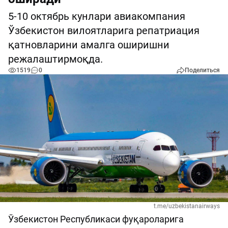
5-10 октябрь кунлари авиакомпания
Ўзбекистон вилоятларига репатриация
қатновларини амалга оширишни
режалаштирмоқда.
1519
0
Поделиться
t.me/uzbekistanairways
Ўзбекистон Республикаси фуқароларига