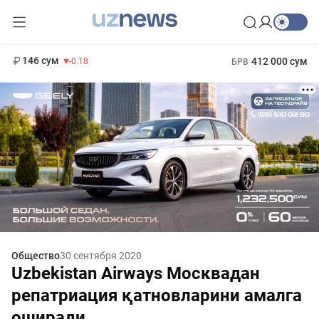
11 916 сум
28.92
13 749 сум
1 271 000 сум
32.19
МРОТ
146 сум
412 000 сум
-0.18
БРВ
Общество
30 сентября 2020
Uzbekistan Airways Москвадан
репатриация қатновларини амалга
оширади