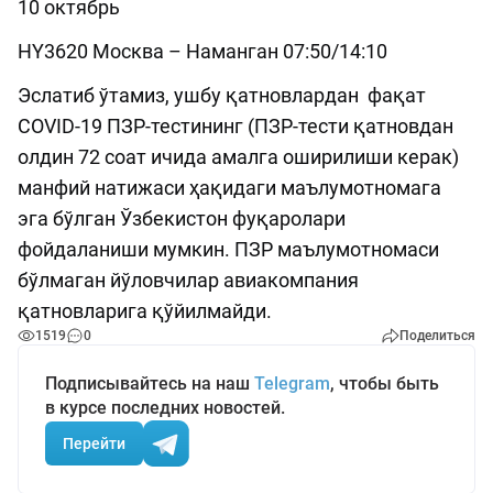
10 октябрь
HY3620 Москва – Наманган 07:50/14:10
Эслатиб ўтамиз, ушбу қатновлардан фақат
COVID-19 ПЗР-тестининг (ПЗР-тести қатновдан
олдин 72 соат ичида амалга оширилиши керак)
манфий натижаси ҳақидаги маълумотномага
эга бўлган Ўзбекистон фуқаролари
фойдаланиши мумкин. ПЗР маълумотномаси
бўлмаган йўловчилар авиакомпания
қатновларига қўйилмайди.
1519
0
Поделиться
Подписывайтесь на наш
Telegram
, чтобы быть
в курсе последних новостей.
Перейти