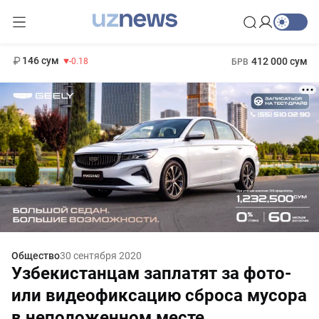
11 916 сум
28.92
13 749 сум
1 271 000 сум
32.19
МРОТ
146 сум
412 000 сум
-0.18
БРВ
Общество
30 сентября 2020
Узбекистанцам заплатят за фото-
или видеофиксацию сброса мусора
в неположенном месте