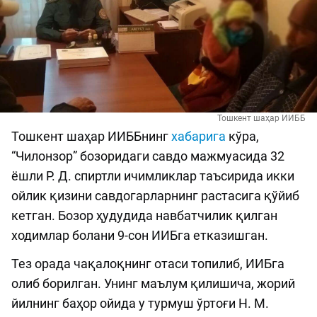
Тошкент шаҳар ИИББ
Тошкент шаҳар ИИББнинг
хабарига
кўра,
“Чилонзор” бозоридаги савдо мажмуасида 32
ёшли Р. Д. спиртли ичимликлар таъсирида икки
ойлик қизини савдогарларнинг растасига қўйиб
кетган. Бозор ҳудудида навбатчилик қилган
ходимлар болани 9-сон ИИБга етказишган.
Тез орада чақалоқнинг отаси топилиб, ИИБга
олиб борилган. Унинг маълум қилишича, жорий
йилнинг баҳор ойида у турмуш ўртоғи Н. М.