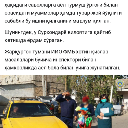
ҳақидаги саволларга аёл турмуш ўртоғи билан
орасидаги муаммолар ҳамда турар-жой йўқлиги
сабабли бу ишни қилганини маълум қилган.
Шунингдек, у Сурхондарё вилоятига қайтиб
кетишда ёрдам сўраган.
Жарқўрғон тумани ИИО ФМБ хотин-қизлар
масалалари бўйича инспектори билан
ҳамкорликда аёл бола билан уйига жўнатилган.