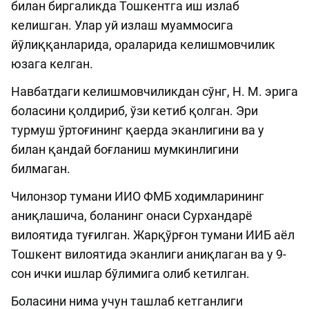
билан биргаликда Тошкентга иш излаб
келишган. Улар уй излаш муаммосига
йўлиққанларида, ораларида келишмовчилик
юзага келган.
Навбатдаги келишмовчиликдан сўнг, Н. М. эрига
боласини қолдириб, ўзи кетиб қолган. Эри
турмуш ўртоғининг қаерда эканлигини ва у
билан қандай боғланиш мумкинлигини
билмаган.
Чилонзор тумани ИИО ФМБ ходимларининг
аниқлашича, боланинг онаси Сурхандарё
вилоятида туғилган. Жарқўрғон тумани ИИБ аёл
Тошкент вилоятида эканлиги аниқлаган ва у 9-
сон ички ишлар бўлимига олиб кетилган.
Боласини нима учун ташлаб кетганлиги