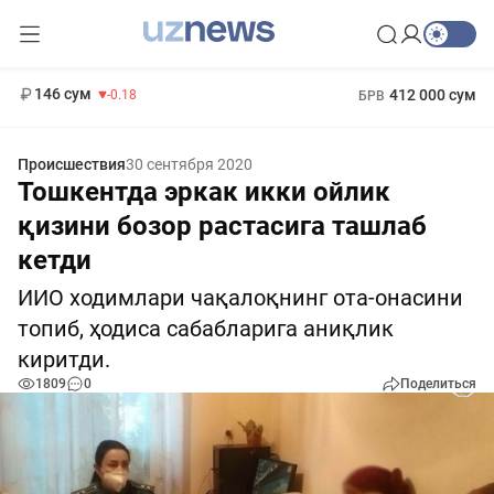
11 916 сум
28.92
13 749 сум
1 271 000 сум
32.19
МРОТ
146 сум
412 000 сум
-0.18
БРВ
Происшествия
30 сентября 2020
Тошкентда эркак икки ойлик
қизини бозор растасига ташлаб
кетди
ИИО ходимлари чақалоқнинг ота-онасини
топиб, ҳодиса сабабларига аниқлик
киритди.
1809
0
Поделиться