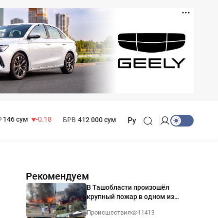
11 916 сум
28.92
13 749 сум
32.19
МРОТ
1 271 000 сум
146 сум
-0.18
БРВ
412 000 сум
Ру
Рекомендуем
В Ташобласти произошёл
крупный пожар в одном из
магазинов — видео
Происшествия
11413