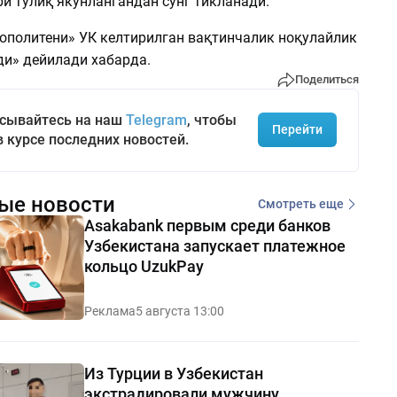
и тўлиқ якунлангандан сўнг тикланади.
ополитени» УК келтирилган вақтинчалик ноқулайлик
ди» дейилади хабарда.
Поделиться
сывайтесь на наш
Telegram
, чтобы
Перейти
в курсе последних новостей.
ые новости
Смотреть еще
Asakabank первым среди банков
Узбекистана запускает платежное
кольцо UzukPay
Реклама
5 августа 13:00
Из Турции в Узбекистан
экстрадировали мужчину,