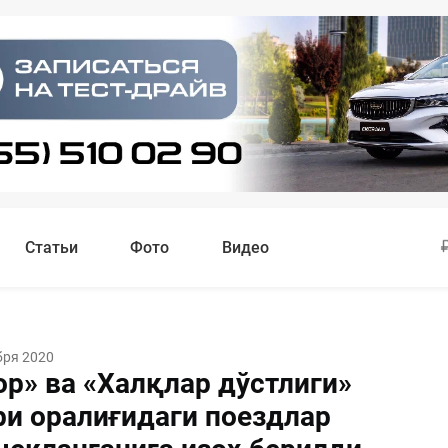
Статьи
Фото
Видео
бря 2020
ор» ва «Халқлар дўстлиги»
ри оралиғидаги поездлар