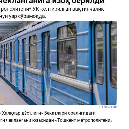
 чекланганига изоҳ берилди
рополитени» УК келтирилган вақтинчалик
чун узр сўрамоқда.
Поделиться
UzNews.uz
 «Халқлар дўстлиги» бекатлари оралиғидаги
иги чеклангани юзасидан «Тошкент метрополитени»