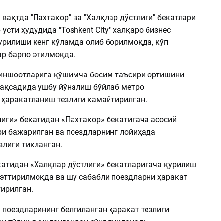
и вақтда "Пахтакор" ва "Халқлар дўстлиги" бекатлари
 усти ҳудудида "Toshkent City" халқаро бизнес
урилиши кенг кўламда олиб борилмоқда, кўп
ар барпо этилмоқда.
иншоотларига қўшимча босим таъсири ортишини
ақсадида ушбу йўналиш бўйлаб метро
 ҳаракатланиш тезлиги камайтирилган.
лиги» бекатидан «Пахтакор» бекатигача асосий
и бажарилган ва поездларнинг лойиҳада
злиги тикланган.
катидан «Халқлар дўстлиги» бекатларигача қурилиш
эттирилмоқда ва шу сабабли поездларни ҳаракат
тирилган.
 поездларининг белгиланган ҳаракат тезлиги