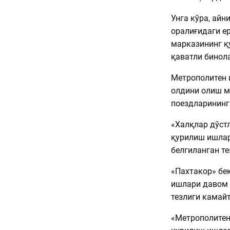
Унга кўра, айн
оралиғидаги ер
марказининг қ
қаватли бинол
Метрополитен 
олдини олиш м
поездларининг
«Халқлар дўст
қурилиш ишлар
белгиланган те
«Пахтакор» бе
ишлари давом 
тезлиги камай
«Метрополитен