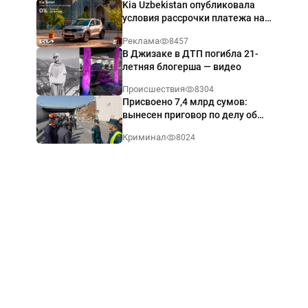
Kia Uzbekistan опубликовала
условия рассрочки платежа на
Kia Sonet со ставкой от 0%
Реклама
8457
годовых
В Джизаке в ДТП погибла 21-
летняя блогерша — видео
Происшествия
8304
Присвоено 7,4 млрд сумов:
вынесен приговор по делу об
обрушении путепровода в
Криминал
8024
Ташкенте