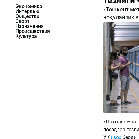
тезлиги
Экономика
«Тошкент мет
Интервью
Общество
ноқулайлик у
Спорт
1357
0
Назначения
Происшествия
Культура
«Пахтакор» ва
поездлар тезл
УК
изоҳ
берди.