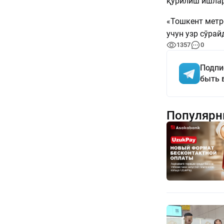
қурилиш ишлар
«Тошкент метр
учун узр сўрай
1357
0
Подпи
быть 
Популярн