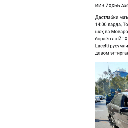
ИИВ ЙҲХББ Ах
Дастлабки маъл
14:00 ларда, Т
шоҳ ва Моваро
бораётган ЙПХ
Lacetti русумл
давом эттирга