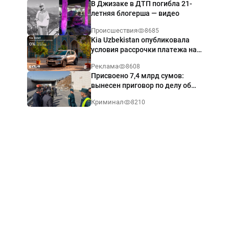
В Джизаке в ДТП погибла 21-
летняя блогерша — видео
Происшествия
8685
Kia Uzbekistan опубликовала
условия рассрочки платежа на
Kia Sonet со ставкой от 0%
Реклама
8608
годовых
Присвоено 7,4 млрд сумов:
вынесен приговор по делу об
обрушении путепровода в
Криминал
8210
Ташкенте