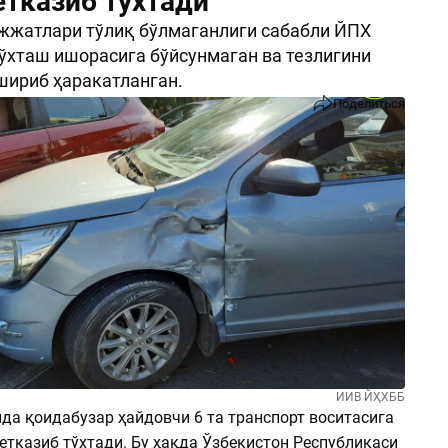
етказиб тўхтади
жжатлари тўлиқ бўлмаганлиги сабабли ЙПХ
ўхташ ишорасига бўйсунмаган ва тезлигини
ириб ҳаракатланган.
Поделиться
ИИВ ЙҲХББ
да қоидабузар ҳайдовчи 6 та транспорт воситасига
етказиб тўхтади. Бу ҳақда Ўзбекистон Республикаси