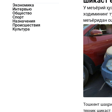
шикаст 
Экономика
У меъёрий ҳу
Интервью
Общество
ходимининг т
Спорт
меъёридан ош
Назначения
Происшествия
1706
0
Культура
Тошкент шаҳри
техник шикаст 