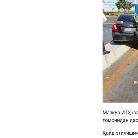
Мазкур ЙТҲ юз
томонидан дас
Қайд этилишич