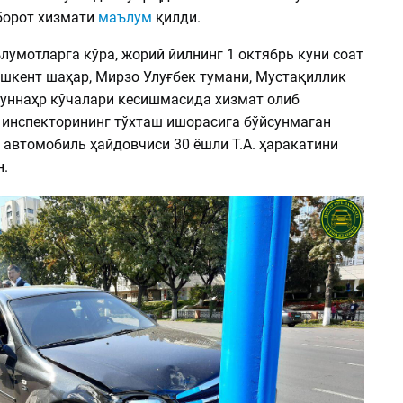
борот хизмати
маълум
қилди.
умотларга кўра, жорий йилнинг 1 октябрь куни соат
ошкент шаҳар, Мирзо Улуғбек тумани, Мустақиллик
уннаҳр кўчалари кесишмасида хизмат олиб
 инспекторининг тўхташ ишорасига бўйсунмаган
и автомобиль ҳайдовчиси 30 ёшли Т.А. ҳаракатини
н.