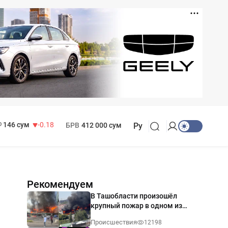
11 916 сум
28.92
13 749 сум
32.19
МРОТ
1 271 000 сум
146 сум
-0.18
БРВ
412 000 сум
Ру
Рекомендуем
В Ташобласти произошёл
крупный пожар в одном из
магазинов — видео
Происшествия
12198