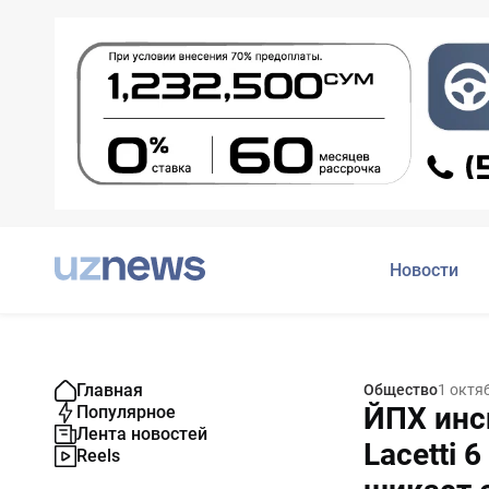
Новости
Главная
Общество
1 октя
ЙПХ инс
Популярное
Лента новостей
Lacetti 
Reels