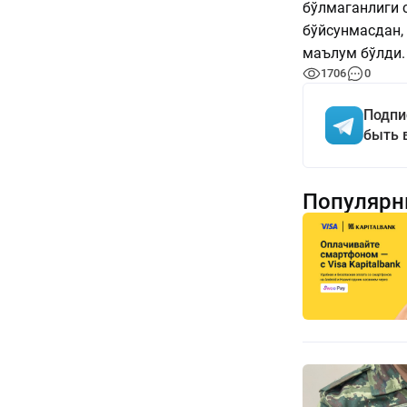
бўлмаганлиги 
бўйсунмасдан,
маълум бўлди.
1706
0
Подпи
быть 
Популярн