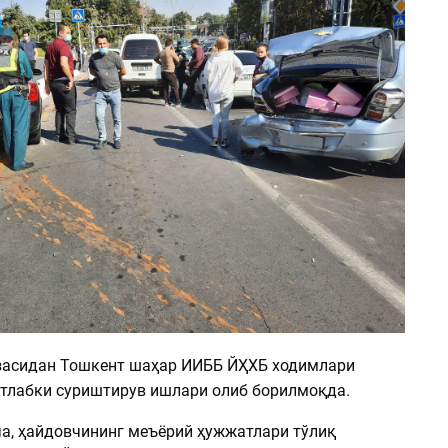
асидан Тошкент шаҳар ИИББ ЙҲХБ ходимлари
тлабки суриштирув ишлари олиб борилмоқда.
а, ҳайдовчининг меъёрий ҳужжатлари тўлиқ