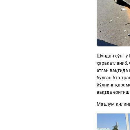
Шундан сўнг у
ҳаракатланиб,
етган вақтида
бўлган 6та тра
йўлнинг қарам
вақтда ёритиш 
Маълум қилини