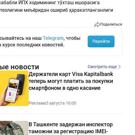
сабабли ЙПХ ходимининг тўхташ ишорасига
 тезлигини меъёридан ошириб ҳаракатланганлиги
Поделиться
сывайтесь на наш
Telegram
, чтобы
Перейти
в курсе последних новостей.
ые новости
Смотреть еще
Держатели карт Visa Kapitalbank
теперь могут платить за покупки
смартфоном в одно касание
Реклама
5 августа 16:00
В Ташкенте задержан инспектор
таможни за регистрацию IMEI-