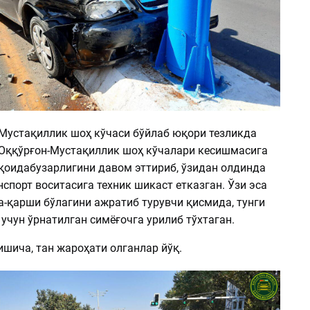
 Мустақиллик шоҳ кўчаси бўйлаб юқори тезликда
 Оққўрғон-Мустақиллик шоҳ кўчалари кесишмасига
 қоидабузарлигини давом эттириб, ўзидан олдинда
нспорт воситасига техник шикаст етказган. Ўзи эса
а-қарши бўлагини ажратиб турувчи қисмида, тунги
учун ўрнатилган симёғочга урилиб тўхтаган.
шича, тан жароҳати олганлар йўқ.