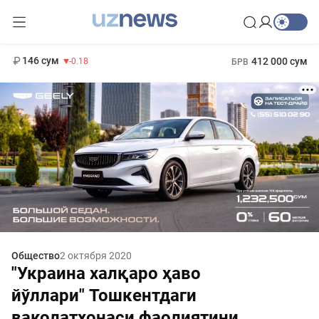
11 916 сум
28.92
13 749 сум
1 271 000 сум
32.19
МРОТ
146 сум
412 000 сум
-0.18
БРВ
Общество
2 октября 2020
"Украина халқаро ҳаво
йўллари" Тошкентдаги
ваколатхонаси фаолиятини