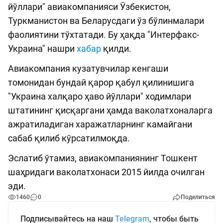
йўллари" авиакомпанияси Ўзбекистон,
Туркманистон ва Беларусдаги ўз бўлинмалари
фаолиятини тўхтатади. Бу ҳақда "Интерфакс-
Украина" нашри
хабар
қилди.
Авиакомпания кузатувчилар кенгаши
томонидан бундай қарор қабул қилинишига
"Украина халқаро ҳаво йўллари" ходимлари
штатининг қисқаргани ҳамда ваколатхоналарга
ажратиладиган харажатларнинг камайгани
сабаб қилиб кўрсатилмоқда.
Эслатиб ўтамиз, авиакомпаниянинг Тошкент
шаҳридаги ваколатхонаси 2015 йилда очилган
эди.
1460
0
Поделиться
Подписывайтесь на наш
Telegram
, чтобы быть