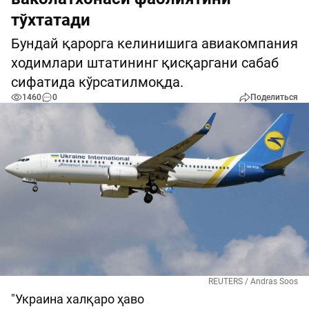
тўхтатади
Бундай қарорга келинишига авиакомпания
ходимлари штатининг қисқаргани сабаб
сифатида кўрсатилмоқда.
1460
0
Поделиться
REUTERS / Andras Soos
"Украина халқаро ҳаво