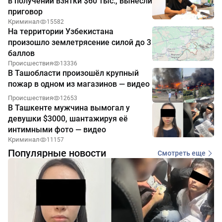
в получении взятки $60 тыс., вынесли
приговор
Криминал
15582
На территории Узбекистана
произошло землетрясение силой до 3
баллов
Происшествия
13336
В Ташобласти произошёл крупный
пожар в одном из магазинов — видео
Происшествия
12653
В Ташкенте мужчина вымогал у
девушки $3000, шантажируя её
интимными фото — видео
Криминал
11157
Популярные новости
Смотреть еще