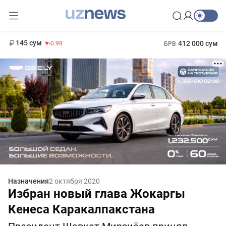
11 952 сум
36.46
13 780 сум
1 271 000 сум
30.12
МРОТ
145 сум
412 000 сум
-0.98
БРВ
Назначения
2 октября 2020
Избран новый глава Жокаргы
Кенеса Каракалпакстана