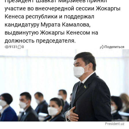
Президент Шавкат Мирзиёев принял
участие во внеочередной сессии Жокаргы
Кенеса республики и поддержал
кандидатуру Мурата Камалова,
выдвинутую Жокаргы Кенесом на
должность председателя.
9131
0
Поделиться
President.uz