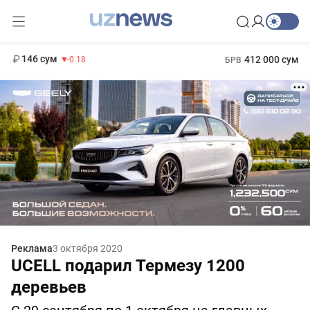
11 916 сум
28.92
13 749 сум
1 271 000 сум
32.19
МРОТ
146 сум
412 000 сум
-0.18
БРВ
Реклама
3 октября 2020
UCELL подарил Термезу 1200
деревьев