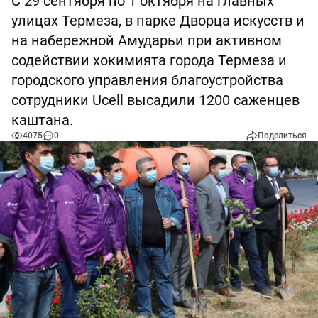
С 29 сентября по 1 октября на главных
улицах Термеза, в парке Дворца искусств и
на набережной Амударьи при активном
содействии хокимията города Термеза и
городского управления благоустройства
сотрудники Ucell высадили 1200 саженцев
каштана.
4075
0
Поделиться