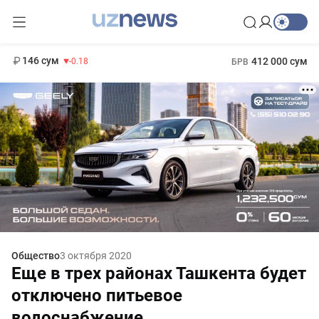
11 916 сум
28.92
13 749 сум
1 271 000 сум
32.19
МРОТ
146 сум
412 000 сум
-0.18
БРВ
Общество
3 октября 2020
Еще в трех районах Ташкента будет
отключено питьевое
водоснабжение