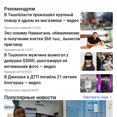
Рекомендуем
В Ташобласти произошёл крупный
пожар в одном из магазинов — видео
Происшествия
12535
Экс-хокиму Намангана, обвиняемому
в получении взятки $60 тыс., вынесли
приговор
Криминал
12297
В Ташкенте мужчина вымогал у
девушки $3000, шантажируя её
интимными фото — видео
Криминал
9305
В Джизаке в ДТП погибла 21-летняя
блогерша — видео
Происшествия
9005
Популярные новости
Смотреть еще