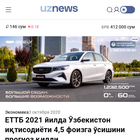
11 916 сум
28.92
13 749 сум
1 271 000 сум
32.19
МРОТ
146 сум
412 000 сум
-0.18
БРВ
Экономика
3 октября 2020
ЕТТБ 2021 йилда Ўзбекистон
иқтисодиёти 4,5 фоизга ўсишини
прогноз қилди