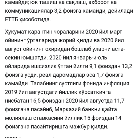
камайди; юк ташиш ва сақлаш, ахборот ва
коммуникациялар 3,2 фоизга камайди, дейилади
ЕТТБ ҳисоботида.
Ҳукумат карантин чораларини 2020 йил март
ойининг ўрталарида жорий қилди ва 2020 йил
август ойининг охиридан бошлаб уларни аста-
секин юмшатди. 2020 йил январь-июль
ойларида ишсизлик ўтган йилги 9,1 фоиздан 13,2
фоизга ўсди, реал даромадлар эса 1,7 фоизга
камайди. Талабнинг сустлиги фонида инфляция
2019 йил августдаги йиллик кўрсаткичга
нисбатан 16,5 фоиздан 2020 йил августда 11,7
фоизгача пасайиб, Марказий банкни қайта
молиялаш ставкасини йиллик 15 фоиздан 14
фоизгача пасайтиришга мажбур қилди.