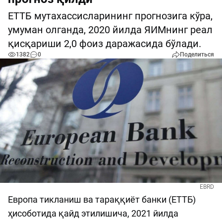
ЕТТБ мутахассисларининг прогнозига кўра,
умуман олганда, 2020 йилда ЯИМнинг реал
қисқариши 2,0 фоиз даражасида бўлади.
1382
0
Поделиться
EBRD
Европа тикланиш ва тараққиёт банки (ЕТТБ)
ҳисоботида қайд этилишича, 2021 йилда