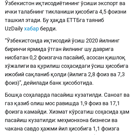
Ўзбекистон иқтисодиётининг ўсиши экспорт ва
ички талабнинг тикланиши ҳисобига 4,5 фоизни
ташкил этади. Бу ҳақда ЕТТБга таяниб
UzDaily
хабар
берди.
“Ўзбекистонда иқтисодий ўсиш 2020 йилнинг
биринчи ярмида ўтган йилнинг шу даврига
нисбатан 0,2 фоизгача пасайиб, асосан қишлоқ
хўжалиги ва қурилиш соҳасидаги ўсиш ҳисобига
ижобий сақланиб қолди (йилига 2,8 фоиз ва 7,3
фоиз)”, дейилади банк ҳисоботида.
Бошқа соҳаларда пасайиш кузатилди. Саноат ва
газ қазиб олиш мос равишда 1,9 фоиз ва 17,1
фоизга камайди. Хизмат кўрсатиш соҳасида ҳам
пасайиш кузатилди: меҳмонхона бизнеси ва
чакана савдо ҳажми йил ҳисобига 1,1 фоизга