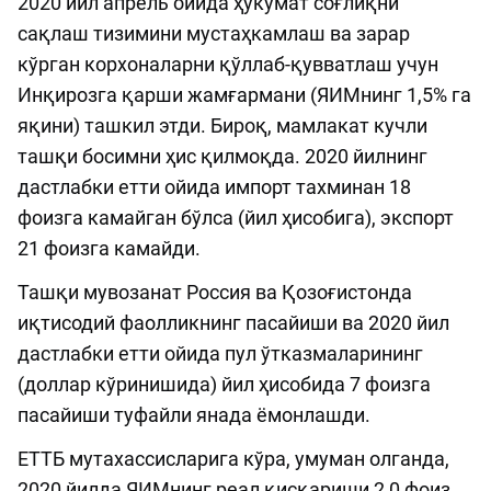
2020 йил апрель ойида ҳукумат соғлиқни
сақлаш тизимини мустаҳкамлаш ва зарар
кўрган корхоналарни қўллаб-қувватлаш учун
Инқирозга қарши жамғармани (ЯИМнинг 1,5% га
яқини) ташкил этди. Бироқ, мамлакат кучли
ташқи босимни ҳис қилмоқда. 2020 йилнинг
дастлабки етти ойида импорт тахминан 18
фоизга камайган бўлса (йил ҳисобига), экспорт
21 фоизга камайди.
Ташқи мувозанат Россия ва Қозоғистонда
иқтисодий фаолликнинг пасайиши ва 2020 йил
дастлабки етти ойида пул ўтказмаларининг
(доллар кўринишида) йил ҳисобида 7 фоизга
пасайиши туфайли янада ёмонлашди.
ЕТТБ мутахассисларига кўра, умуман олганда,
2020 йилда ЯИМнинг реал қисқариши 2,0 фоиз