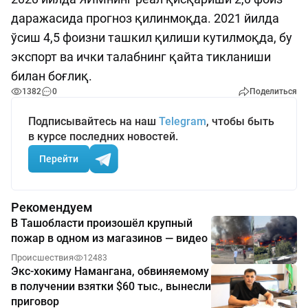
даражасида прогноз қилинмоқда. 2021 йилда
ўсиш 4,5 фоизни ташкил қилиши кутилмоқда, бу
экспорт ва ички талабнинг қайта тикланиши
билан боғлиқ.
1382
0
Поделиться
Подписывайтесь на наш
Telegram
, чтобы быть
в курсе последних новостей.
Перейти
Рекомендуем
В Ташобласти произошёл крупный
пожар в одном из магазинов — видео
Происшествия
12483
Экс-хокиму Намангана, обвиняемому
в получении взятки $60 тыс., вынесли
приговор