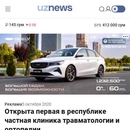
11 952 сум
36.46
13 780 сум
1 271 000 сум
30.12
МРОТ
145 сум
412 000 сум
-0.98
БРВ
Реклама
5 октября 2020
Открыта первая в республике
частная клиника травматологии и
ортопедии