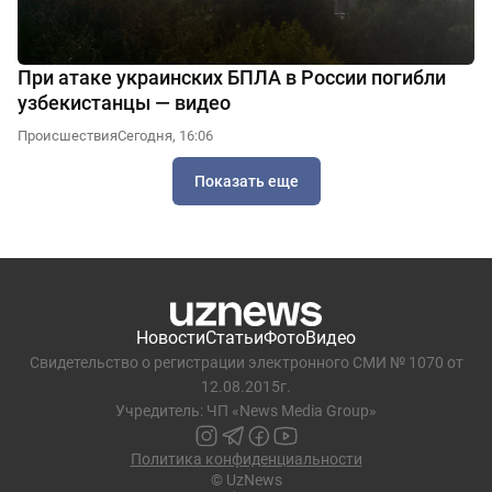
При атаке украинских БПЛА в России погибли
узбекистанцы — видео
Происшествия
Сегодня, 16:06
Показать еще
Новости
Статьи
Фото
Видео
Свидетельство о регистрации электронного СМИ № 1070 от
12.08.2015г.
Учредитель: ЧП «News Media Group»
Политика конфиденциальности
© UzNews