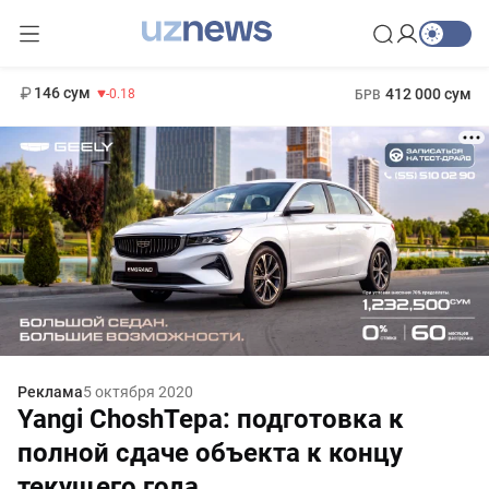
11 916 сум
28.92
13 749 сум
1 271 000 сум
32.19
МРОТ
146 сум
412 000 сум
-0.18
БРВ
Реклама
5 октября 2020
Yangi ChoshTepa: подготовка к
полной сдаче объекта к концу
текущего года