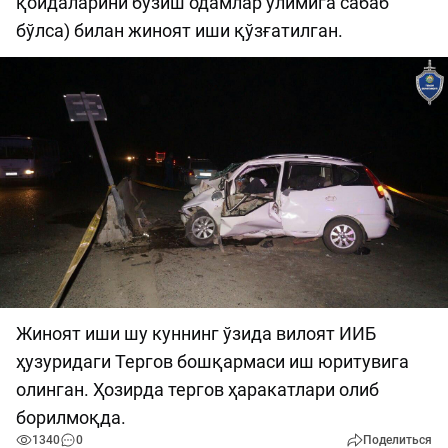
қоидаларини бузиш одамлар ўлимига сабаб
бўлса) билан жиноят иши қўзғатилган.
Жиноят иши шу куннинг ўзида вилоят ИИБ
ҳузуридаги Тергов бошқармаси иш юритувига
олинган. Ҳозирда тергов ҳаракатлари олиб
борилмоқда.
1340
0
Поделиться