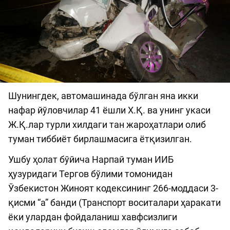
Шунингдек, автомашинада бўлган яна икки
нафар йўловчилар 41 ёшли Х.Қ. ва унинг укаси
Ж.Қ.лар турли хилдаги тан жароҳатлари олиб
туман тиббиёт бирлашмасига ётқизилган.
Ушбу ҳолат бўйича Нарпай туман ИИБ
ҳузуридаги Тергов бўлими томонидан
Ўзбекистон Жиноят кодексининг 266-моддаси 3-
қисми “а” банди (Транспорт воситалари ҳаракати
ёки улардан фойдаланиш хавфсизлиги