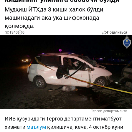
Мудҳиш ЙТҲда 3 киши ҳалок бўлди,
машинадаги ака-ука шифохонада
қолмоқда.
1340
0
Поделиться
Тергов департаменти
ИИВ ҳузуридаги Тергов департаменти матбуот
хизмати
маълум
қилишича, кеча, 4 октябр куни