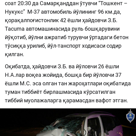
соат 20:30 да Самарқанддан ўтувчи “Тошкент –
Нукукс” М-37 автомобиль йўлининг 96 км.да,
қорақалпоғистонлик 42 ёшли ҳайдовчи З.Б.
Tacuma автомашинасида руль бошқарувини
йўқотиб, йўлни ажратиб турувчи ўртадаги бетон
тўсиққа урилиб, йўл-танспорт ходисаси содир
қилган.
Оқибатда, ҳайдовчи З.Б. ва йўловчи 26 ёшли
Н.А.лар воқеа жойида, бошқа бир йўловчи 37
ёшли М.С. эса олган тан жароҳатлари оқибатида
туман тиббиёт бирлашмасида кўрсатилган
тиббий муолажаларга қарамасдан вафот этган.