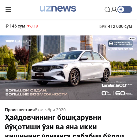
11 916 сум
28.92
13 749 сум
1 271 000 сум
32.19
МРОТ
146 сум
412 000 сум
-0.18
БРВ
Происшествия
5 октября 2020
Ҳайдовчининг бошқарувни
йўқотиши ўзи ва яна икки
кишининг ўлимига сабабчи бўлди