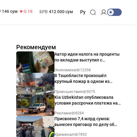
13 749 сум
32.19
МРОТ
1 271 000 сум
146 сум
-0.18
БРВ
412 000 сум
Ру
Рекомендуем
Автор идеи налога на проценты
по вкладам выступил с
разъяснением
Экономика
12358
В Ташобласти произошёл
крупный пожар в одном из
магазинов — видео
Происшествия
9075
Kia Uzbekistan опубликовала
условия рассрочки платежа на
Kia Sonet со ставкой от 0%
Реклама
8284
годовых
Присвоено 7,4 млрд сумов:
вынесен приговор по делу об
обрушении путепровода в
Криминал
7892
Ташкенте