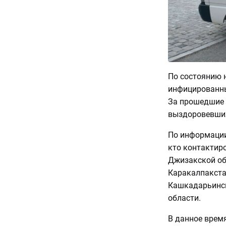
По состоянию н
инфицированных
За прошедшие 
выздоровевших
По информации
кто контактиро
Джизакской обл
Каракалпакстан
Кашкадарьинско
области.
В данное врем