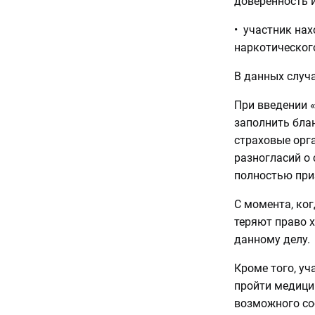
доверенность и
• участник нах
наркотическог
В данных случ
При введении 
заполнить бла
страховые орга
разногласий о 
полностью при
С момента, ко
теряют право 
данному делу.
Кроме того, уч
пройти медици
возможного со