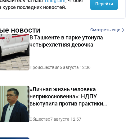
сывайтесь на наш
Telegram
, чтобы
Перейти
в курсе последних новостей.
ые новости
Смотреть еще
В Ташкенте в парке утонула
четырехлетняя девочка
Происшествия
6 августа 12:36
«Личная жизнь человека
неприкосновенна»: НДПУ
выступила против практики
«позорных домов и махаллей»
Общество
7 августа 12:57