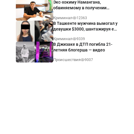
Экс-хокиму Намангана,
обвиняемому в получении
взятки $60 тыс., вынесли
Криминал
12363
приговор
В Ташкенте мужчина вымогал у
девушки $3000, шантажируя её
интимными фото — видео
Криминал
9339
В Джизаке в ДТП погибла 21-
летняя блогерша — видео
Происшествия
9007