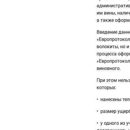
административ
им вины, налич
а также оформ
Введение данн
«Европротокол
волокиты, но и
процесса офор
«Европротокол
виновного.
При этом нель
которых:
• нанесены те
• размер ущер
• у одного из 