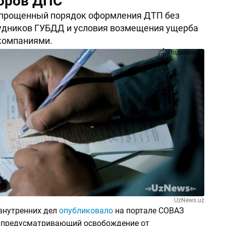
оров ДПС
упрощенный порядок оформления ДТП без
удников ГУБДД и условия возмещения ущерба
компаниями.
Поделиться
UzNews.uz
внутренних дел
опубликовало
на портале СОВАЗ
, предусматривающий освобождение от