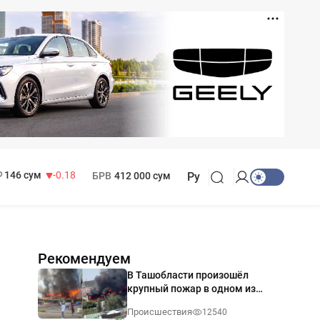
11 916 сум
28.92
13 749 сум
32.19
МРОТ
1 271 000 сум
146 сум
-0.18
БРВ
412 000 сум
Ру
Рекомендуем
В Ташобласти произошёл
крупный пожар в одном из
магазинов — видео
Происшествия
12540