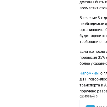
должны быть п
возместит сто
В течение 3-х 
необходимые д
организацию. 
будет оценить 
требованию по
Если же после 
превысил 35% 
более указанно
Напомним
, о 
ДТП говорилось
транспорта и А
поручено разра
4528
0