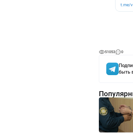
51053
0
Подпи
быть 
Популярн