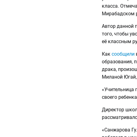
класса. Отмеча
Мирабадском р
Автор данной 
того, чтобы ув
её классным р
Как
сообщили
в
образования, 
драка, произо
Миланой Югай,
«Учительница 
своего ребенка
Директор школ
рассматривалс
«Санжарова Гул