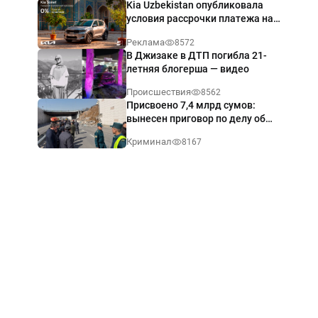
Kia Uzbekistan опубликовала
условия рассрочки платежа на
Kia Sonet со ставкой от 0%
Реклама
8572
годовых
В Джизаке в ДТП погибла 21-
летняя блогерша — видео
Происшествия
8562
Присвоено 7,4 млрд сумов:
вынесен приговор по делу об
обрушении путепровода в
Криминал
8167
Ташкенте