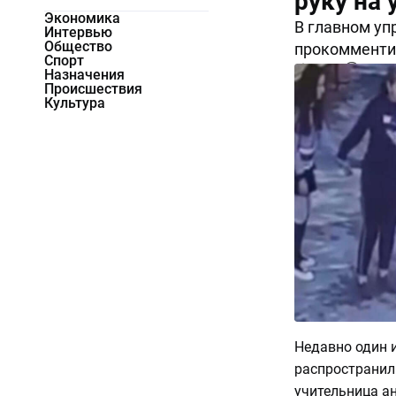
руку на 
Экономика
В главном уп
Интервью
Общество
прокомменти
Спорт
51053
0
Назначения
Происшествия
Культура
Недавно один и
распространил 
учительница ан