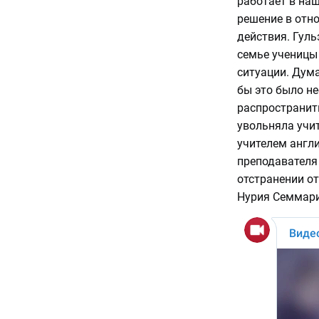
работает в наш
решение в отно
действия. Гуль
семье ученицы
ситуации. Дума
бы это было н
распространить
увольняла учи
учителем англи
преподавателя 
отстранении от
Нурия Семмари