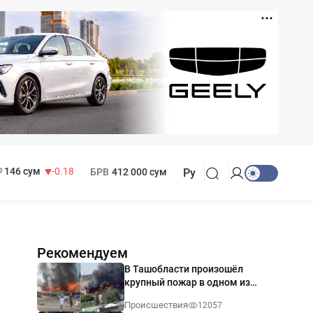
11 916 сум
28.92
13 749 сум
32.19
МРОТ
1 271 000 сум
146 сум
-0.18
БРВ
412 000 сум
Ру
Рекомендуем
В Ташобласти произошёл
крупный пожар в одном из
магазинов — видео
Происшествия
12057