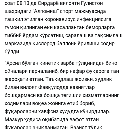
соат 08:13 да Сирдарё вилояти Гулистон
шаҳридаги “Алпомиш” спорт мажмуасида
ташкил этилган коронавирус инфекциясига
гумон қилинган ёки касалланган беморларга
тиббий ёрдам кўрсатиш, саралаш ва тақсимлаш
марказида кислород баллони ёрилиши содир
бўлди.
“Ҳосил бўлган кинетик зарба тўлқинидан бино
ойналари парчаланиб, бир нафар фуқарога тан
жароҳати етган. Таъкидлаш жоизки, зудлик
билан вилоят Фавқулодда вазиятлар
бошқармаси ва бошқа тегишли хизматларнинг
ходимлари воқеа жойига етиб бориб,
фуқароларни хавфсиз ҳудудга кўчирдилар.
Мазкур ҳодиса оқибатида вафот этган
фуқаролар аниқланмаган. Вазият тўлиқ