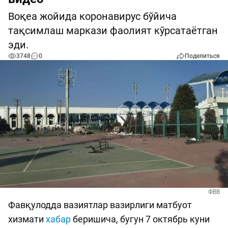
Воқеа жойида коронавирус бўйича
тақсимлаш маркази фаолият кўрсатаётган
эди.
3748
0
Поделиться
ФВВ
Фавқулодда вазиятлар вазирлиги матбуот
хизмати
хабар
беришича, бугун 7 октябрь куни