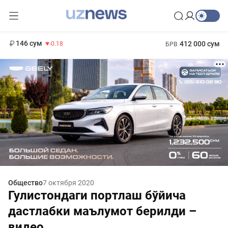
11 916 сум
28.92
13 749 сум
1 271 000 сум
32.19
МРОТ
146 сум
412 000 сум
-0.18
БРВ
Общество
7 октября 2020
Гулистондаги портлаш бўйича
дастлабки маълумот берилди –
видео