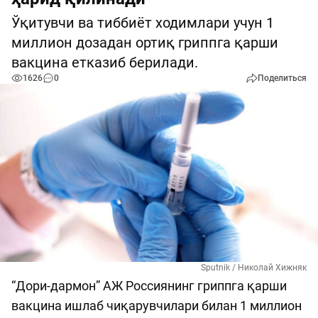
Ўқитувчи ва тиббиёт ходимлари учун 1
миллион дозадан ортиқ гриппга қарши
вакцина етказиб берилади.
1626
0
Поделиться
Sputnik / Николай Хижняк
“Дори-дармон” АЖ Россиянинг гриппга қарши
вакцина ишлаб чиқарувчилари билан 1 миллион