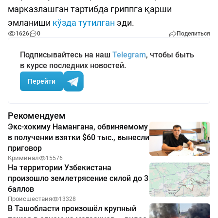
марказлашган тартибда гриппга қарши
эмланиши
кўзда тутилган
эди.
1626
0
Поделиться
Подписывайтесь на наш
Telegram
, чтобы быть
в курсе последних новостей.
Перейти
Рекомендуем
Экс-хокиму Намангана, обвиняемому
в получении взятки $60 тыс., вынесли
приговор
Криминал
15576
На территории Узбекистана
произошло землетрясение силой до 3
баллов
Происшествия
13328
В Ташобласти произошёл крупный