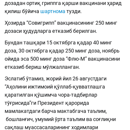
дозадан ортиқ гриппга қарши вакцинани ҳарид
қилиш бўйича
шартнома
тузди.
Ҳозирда “Совигрипп” вакцинасининг 250 минг
дозаси ҳудудларга етказиб берилган.
Бундан ташқари 15 октябрга қадар 40 минг
доза, 30 октябрга қадар 250 минг доза, ноябрь
ойида эса 500 минг доза “Флю-М” вакцинасини
етказиб бериш мўлжалланган.
Эслатиб ўтамиз, жорий йил 26 августдаги
“Аҳолини ижтимоий қўллаб-қувватлашга
қаратилган қўшимча чора-тадбирлар
тўғрисида”ги Президент қарорида
мамлакатдаги барча мактабгача таълим,
бошланғич, умумий ўрта таълим ва соғлиқни
сақлаш муассасаларининг ходимлари