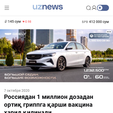
11 952 сум
36.46
13 780 сум
1 271 000 сум
30.12
МРОТ
145 сум
412 000 сум
-0.98
БРВ
7 октября 2020
Россиядан 1 миллион дозадан
ортиқ гриппга қарши вакцина
ҳарид қилинади