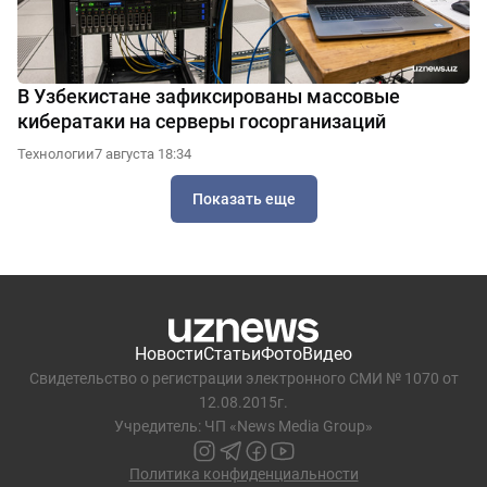
В Узбекистане зафиксированы массовые
кибератаки на серверы госорганизаций
Технологии
7 августа 18:34
Показать еще
Новости
Статьи
Фото
Видео
Свидетельство о регистрации электронного СМИ № 1070 от
12.08.2015г.
Учредитель: ЧП «News Media Group»
Политика конфиденциальности