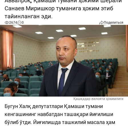
Аввалроқ, Қамаши тумани ҳокими Шерали
Санаев Миришкор туманига ҳоким этиб
тайинланган эди.
2674
0
Поделиться
Қашқадар вилояти ҳокимлиги
Бугун Халқ депутатлари Қамаши тумани
кенгашининг навбатдан ташақари йиғилиши
бўлиб ўтди. Йиғилишда ташкилий масала ҳам