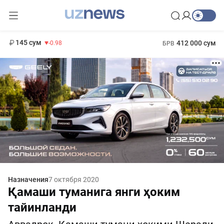
11 952 сум
36.46
13 780 сум
1 271 000 сум
30.12
МРОТ
145 сум
412 000 сум
-0.98
БРВ
Назначения
7 октября 2020
Қамаши туманига янги ҳоким
тайинланди