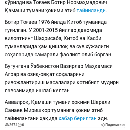
кўрилди ва Тоғаев Ботир Нормаҳмадович
Қамаши тумани ҳокими этиб
тайинланди
.
Ботир Тоғаев 1976 йилда Китоб туманида
туғилган. У 2001-2015 йиллар давомида
вилоятнинг Шаҳрисабз, Китоб ва Касби
туманларида ҳам қишлоқ ва сув хўжалиги
соҳаларида самарали фаолият олиб борган.
Бугунгача Ўзбекистон Вазирлар Маҳкамаси
Aграр ва озиқ-овқат соҳаларини
ривожлантириш масалалари котибият мудири
лавозимида ишлаб келган.
Aввалроқ, Қамаши тумани ҳокими Шерали
Санаев Миришкор туманига ҳоким этиб
тайинлангани ҳақида
хабар берилган
эди.
2674
0
Поделиться