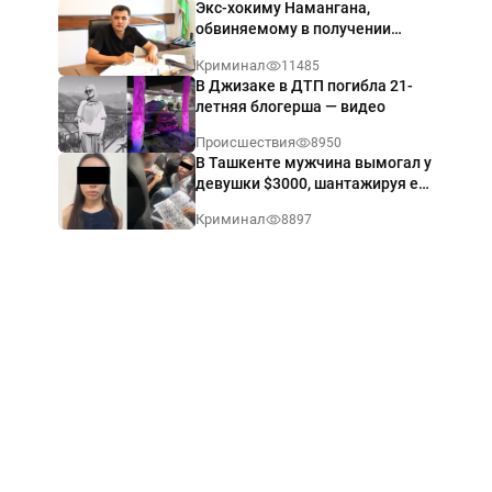
Экс-хокиму Намангана,
обвиняемому в получении
взятки $60 тыс., вынесли
Криминал
11485
приговор
В Джизаке в ДТП погибла 21-
летняя блогерша — видео
Происшествия
8950
В Ташкенте мужчина вымогал у
девушки $3000, шантажируя её
интимными фото — видео
Криминал
8897