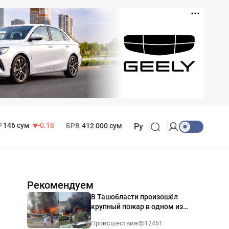
11 916 сум
28.92
13 749 сум
32.19
МРОТ
1 271 000 сум
146 сум
-0.18
БРВ
412 000 сум
Ру
Рекомендуем
В Ташобласти произошёл
крупный пожар в одном из
магазинов — видео
Происшествия
12461