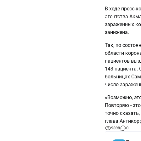
В ходе пресс-
агентства Акм
зараженных ко
занижена.
Так, по состоя
области корона
пациентов выз
143 пациента. 
больницах Сама
число зараженн
«Возможно, это
Повторяю - это
точно сказать,
глава Антикорр
9398
0