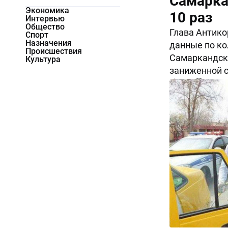
Самарка
Экономика
10 раз
Интервью
Общество
Глава Антико
Спорт
Назначения
данные по ко
Происшествия
Самаркандско
Культура
заниженной с
9398
0