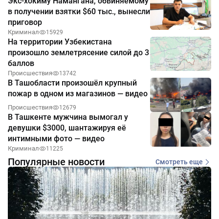
Экс-хокиму Намангана, обвиняемому
в получении взятки $60 тыс., вынесли
приговор
Криминал
15929
На территории Узбекистана
произошло землетрясение силой до 3
баллов
Происшествия
13742
В Ташобласти произошёл крупный
пожар в одном из магазинов — видео
Происшествия
12679
В Ташкенте мужчина вымогал у
девушки $3000, шантажируя её
интимными фото — видео
Криминал
11225
Популярные новости
Смотреть еще