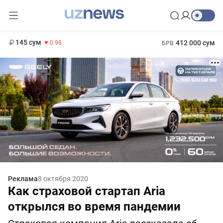
11 952 сум
36.46
13 780 сум
1 271 000 сум
30.12
МРОТ
145 сум
412 000 сум
-0.98
БРВ
Реклама
8 октября 2020
Как страховой стартап Aria
открылся во время пандемии