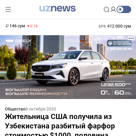
11 916 сум
28.92
13 749 сум
1 271 000 сум
32.19
МРОТ
146 сум
412 000 сум
-0.18
БРВ
Общество
8 октября 2020
Жительница США получила из
Узбекистана разбитый фарфор
стоимостью $1000, половина