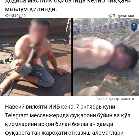
Ҳодиса мастлик оқибатида келиб чиққани
маълум қилинди.
1840
0
Поделиться
Тергов департаменти
Навоий вилояти ИИБ кеча, 7 октябрь куни
Telegram мессенжерида фуқарони бўйин ва қўл
қисмларини арқон билан боғлаган ҳамда
фуқарога тан жароҳати етказиш аломатлари