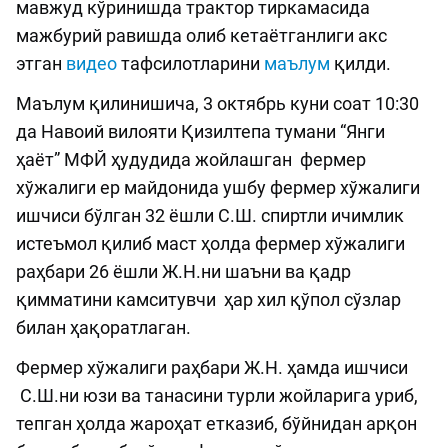
мавжуд кўринишда трактор тиркамасида
мажбурий равишда олиб кетаётганлиги акс
этган
видео
тафсилотларини
маълум
қилди.
Маълум қилинишича, 3 октябрь куни соат 10:30
да Навоий вилояти Қизилтепа тумани “Янги
ҳаёт” МФЙ ҳудудида жойлашган фермер
хўжалиги ер майдонида ушбу фермер хўжалиги
ишчиси бўлган 32 ёшли С.Ш. спиртли ичимлик
истеъмол қилиб маст ҳолда фермер хўжалиги
раҳбари 26 ёшли Ж.Н.ни шаъни ва қадр
қимматини камситувчи ҳар хил қўпол сўзлар
билан ҳақоратлаган.
Фермер хўжалиги раҳбари Ж.Н. ҳамда ишчиси
С.Ш.ни юзи ва танасини турли жойларига уриб,
тепган ҳолда жароҳат етказиб, бўйнидан арқон