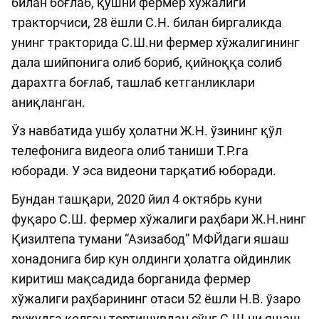
билан боғлаб, қўшни фермер хўжалиги
тракторчиси, 28 ёшли С.Н. билан биргаликда
унинг тракторида С.Ш.ни фермер хўжалигининг
дала шийпонига олиб бориб, қийноққа солиб
дарахтга боғлаб, ташлаб кетганликлари
аниқланган.
Ўз навбатида ушбу ҳолатни Ж.Н. ўзининг қўл
телефонига видеога олиб таниши Т.Р.га
юборади. У эса видеони тарқатиб юборади.
Бундан ташқари, 2020 йил 4 октябрь куни
фуқаро С.Ш. фермер хўжалиги раҳбари Ж.Н.нинг
Қизилтепа тумани “Азизабод” МФЙдаги яшаш
хонадонига бир кун олдинги ҳолатга ойдинлик
киритиш мақсадида борганида фермер
хўжалиги раҳбарининг отаси 52 ёшли Н.В. ўзаро
вужудга келган тортишувдан сўнг С.Ш.ни яшаш