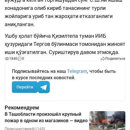
хонадонига олиб кириб танасининг турли
жойларига уриб тан жароҳати етказганлиги
аниқланган.
Ушбу ҳолат бўйича Қизилтепа туман ИИБ
ҳузуридаги Тергов бўлинмаси томонидан жиноят
иши қўзғатилган. Суриштирув давом этмоқда.
1840
0
Поделиться
Подписывайтесь на наш
Telegram
, чтобы быть
в курсе последних новостей.
Перейти
Рекомендуем
В Ташобласти произошёл крупный
пожар в одном из магазинов — видео
Происшествия
11432