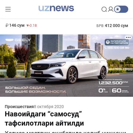
11 916 сум
28.92
13 749 сум
1 271 000 сум
32.19
МРОТ
146 сум
412 000 сум
-0.18
БРВ
Происшествия
8 октября 2020
Навоийдаги “самосуд”
тафсилотлари айтилди