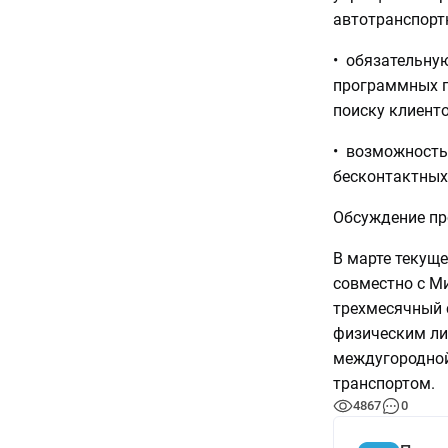
автотранспорт
• обязательну
программных п
поиску клиенто
• возможность
бесконтактных
Обсуждение про
В марте текущ
совместно с М
трехмесячный 
физическим ли
междугородной
транспортом.
4867
0