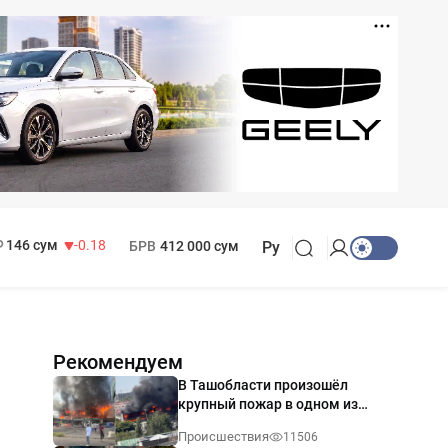
11 916 сум
28.92
13 749 сум
32.19
МРОТ
1 271 000 сум
146 сум
-0.18
БРВ
412 000 сум
Ру
Рекомендуем
В Ташобласти произошёл
крупный пожар в одном из
магазинов — видео
Происшествия
11506