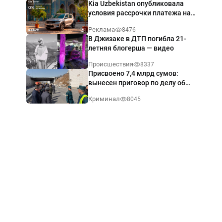
Kia Uzbekistan опубликовала
условия рассрочки платежа на
Kia Sonet со ставкой от 0%
Реклама
8476
годовых
В Джизаке в ДТП погибла 21-
летняя блогерша — видео
Происшествия
8337
Присвоено 7,4 млрд сумов:
вынесен приговор по делу об
обрушении путепровода в
Криминал
8045
Ташкенте