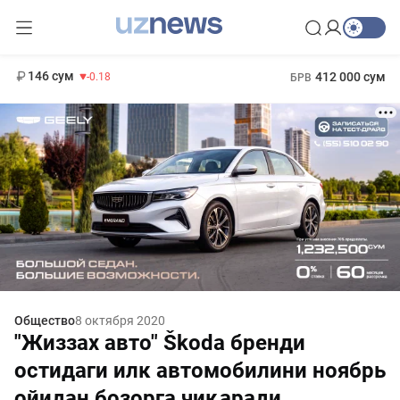
11 916 сум
28.92
13 749 сум
1 271 000 сум
32.19
МРОТ
146 сум
412 000 сум
-0.18
БРВ
Общество
8 октября 2020
"Жиззах авто" Škoda бренди
остидаги илк автомобилини ноябрь
ойидан бозорга чиқаради