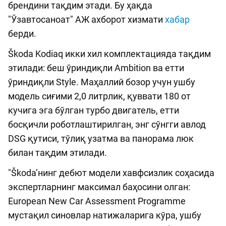
брендини тақдим этади. Бу ҳақда
"Ўзавтосаноат" АЖ ахборот хизмати
хабар
берди.
Škoda Kodiaq икки хил комплектацияда тақдим
этилади: беш ўриндиқли Ambition ва етти
ўриндиқли Style. Маҳаллий бозор учун ушбу
модель сиғими 2,0 литрлик, қуввати 180 от
кучига эга бўлган турбо двигатель, етти
босқичли роботлаштирилган, энг сўнгги авлод
DSG қутиси, тўлиқ узатма ва панорама люк
билан тақдим этилади.
"Škoda’нинг дебют модели хавфсизлик соҳасида
экспертларнинг максимал баҳосини олган:
European New Car Assessment Programme
мустақил синовлар натижаларига кўра, ушбу