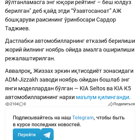
йўлтанламасга энг юқори рейтинг – беш юлдуз
берилган" деб қайд этди “Ўзавтосаноат” АЖ
бошқаруви раисининг ўринбосари Сардор
Таджиев.
Дастлабки автомобилларнинг етказиб берилиши
жорий йилнинг ноябрь ойида амалга оширилиши
режалаштирилган.
Аввалроқ, Жиззах эркин иқтисодиёт зонасидаги
ADM-Jizzakh заводи ноябрь ойидан бошлаб энг
янги моделлардан бўлган — KIA Seltos ва KIA К5
автомобилларининг нархи
маълум қилинганди
.
2104
0
Поделиться
Подписывайтесь на наш
Telegram
, чтобы быть
в курсе последних новостей.
Перейти