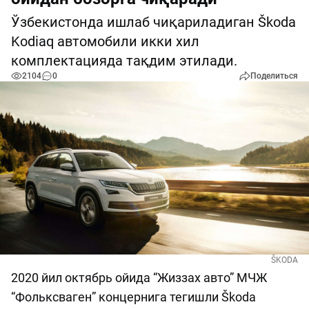
Ўзбекистонда ишлаб чиқариладиган Škoda
Kodiaq автомобили икки хил
комплектацияда тақдим этилади.
2104
0
Поделиться
ŠKODA
2020 йил октябрь ойида “Жиззах авто” МЧЖ
“Фольксваген” концернига тегишли Škoda