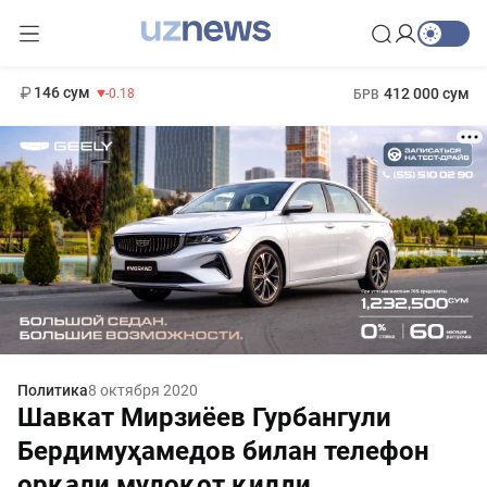
11 916 сум
28.92
13 749 сум
1 271 000 сум
32.19
МРОТ
146 сум
412 000 сум
-0.18
БРВ
Политика
8 октября 2020
Шавкат Мирзиёев Гурбангули
Бердимуҳамедов билан телефон
орқали мулоқот қилди