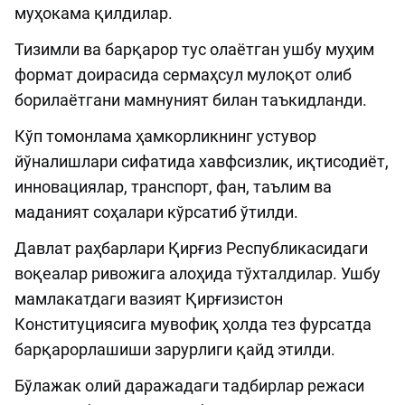
муҳокама қилдилар.
Тизимли ва барқарор тус олаётган ушбу муҳим
формат доирасида сермаҳсул мулоқот олиб
борилаётгани мамнуният билан таъкидланди.
Кўп томонлама ҳамкорликнинг устувор
йўналишлари сифатида хавфсизлик, иқтисодиёт,
инновациялар, транспорт, фан, таълим ва
маданият соҳалари кўрсатиб ўтилди.
Давлат раҳбарлари Қирғиз Республикасидаги
воқеалар ривожига алоҳида тўхталдилар. Ушбу
мамлакатдаги вазият Қирғизистон
Конституциясига мувофиқ ҳолда тез фурсатда
барқарорлашиши зарурлиги қайд этилди.
Бўлажак олий даражадаги тадбирлар режаси