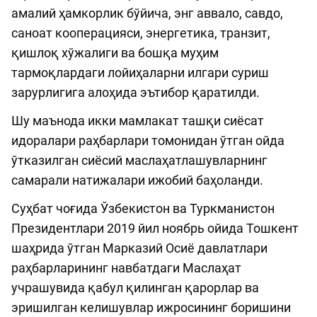
амалий ҳамкорлик бўйича, энг аввало, савдо,
саноат кооперацияси, энергетика, транзит,
қишлоқ хўжалиги ва бошқа муҳим
тармоқлардаги лойиҳаларни илгари суриш
зарурлигига алоҳида эътибор қаратилди.
Шу маънода икки мамлакат ташқи сиёсат
идоралари раҳбарлари томонидан ўтган ойда
ўтказилган сиёсий маслаҳатлашувларнинг
самарали натижалари ижобий баҳоланди.
Суҳбат чоғида Ўзбекистон ва Туркманистон
Президентлари 2019 йил ноябрь ойида Тошкент
шаҳрида ўтган Марказий Осиё давлатлари
раҳбарларининг навбатдаги Маслаҳат
учрашувида қабул қилинган қарорлар ва
эришилган келишувлар ижросининг боришини