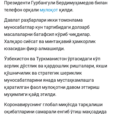
Президенти Гурбангули Бердимуҳамедов билан
телефон орқали
мулоқот
қилди.
Давлат раҳбарлари икки томонлама
муносабатлар кун тартибидаги долзарб
масалаларни батафсил кўриб чиқдилар.
Халқаро сиёсат ва минтақавий ҳамкорлик
юзасидан фикр алмашилди.
Ўзбекистон ва Туркманистон ўртасидаги кўп
асрлик дўстлик ва қардошлик ришталари, яхши
қўшничилик ва стратегик шериклик
муносабатларини янада мустаҳкамлашга
қаратилган фаол мулоқотни давом эттириш
муҳимлиги қайд этилди.
Коронавируснинг глобал миқёсда тарқалиши
оқибатларини самарали енгиб ўтиш мақсадида