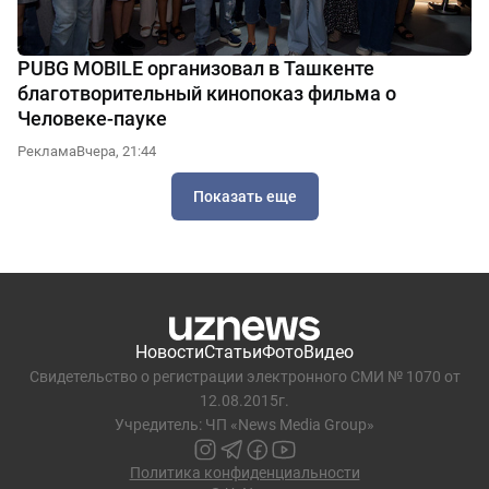
PUBG MOBILE организовал в Ташкенте
благотворительный кинопоказ фильма о
Человеке-пауке
Реклама
Вчера, 21:44
Показать еще
Новости
Статьи
Фото
Видео
Свидетельство о регистрации электронного СМИ № 1070 от
12.08.2015г.
Учредитель: ЧП «News Media Group»
Политика конфиденциальности