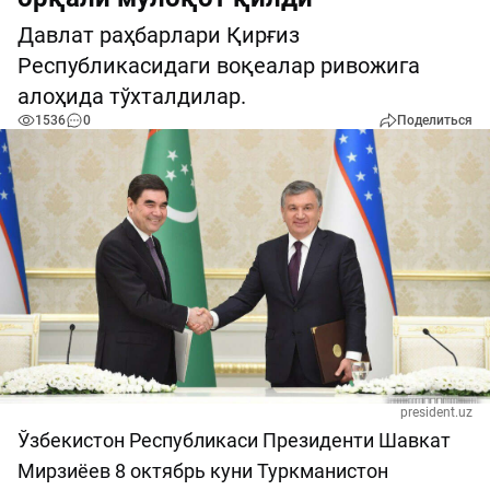
Давлат раҳбарлари Қирғиз
Республикасидаги воқеалар ривожига
алоҳида тўхталдилар.
1536
0
Поделиться
president.uz
Ўзбекистон Республикаси Президенти Шавкат
Мирзиёев 8 октябрь куни Туркманистон