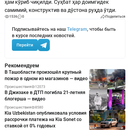
ҳам кўриб чиқилди. Суҳбат ҳар доимгидек
самимий, конструктив ва дўстона руҳда ўтди.
1536
0
Поделиться
Подписывайтесь на наш
Telegram
, чтобы быть
в курсе последних новостей.
Перейти
Рекомендуем
В Ташобласти произошёл крупный
пожар в одном из магазинов — видео
Происшествия
12073
В Джизаке в ДТП погибла 21-летняя
блогерша — видео
Происшествия
8580
Kia Uzbekistan опубликовала условия
рассрочки платежа на Kia Sonet со
ставкой от 0% годовых