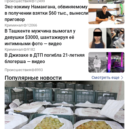
Происшествия
12499
Экс-хокиму Намангана, обвиняемому
в получении взятки $60 тыс., вынесли
приговор
Криминал
12066
В Ташкенте мужчина вымогал у
девушки $3000, шантажируя её
интимными фото — видео
Криминал
9182
В Джизаке в ДТП погибла 21-летняя
блогерша — видео
Происшествия
8993
Популярные новости
Смотреть еще