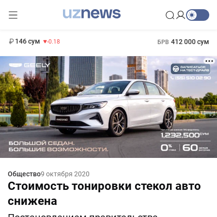
11 916 сум
28.92
13 749 сум
1 271 000 сум
32.19
МРОТ
146 сум
412 000 сум
-0.18
БРВ
Общество
9 октября 2020
Стоимость тонировки стекол авто
снижена