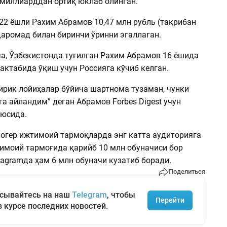
2 миллиарддан ортиқ юклаб олинган.
, 22 ёшли Рахим Абрамов 10,47 млн рубль (тақрибан
даромад билан биринчи ўринни эгаллаган.
а, Ўзбекистонда туғилган Рахим Абрамов 16 ёшида
актабида ўқиш учун Россияга кўчиб келган.
йирик лойиҳалар бўйича шартнома тузаман, чунки
а айландим” деган Абрамов Forbes Digest учун
ьюсида.
логер ижтимоий тармоқларда энг катта аудиторияга
тимоий тармоғида қарийб 10 млн обуначиси бор
agramда ҳам 6 млн обуначи кузатиб боради.
Поделиться
сывайтесь на наш
Telegram
, чтобы
Перейти
в курсе последних новостей.