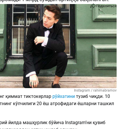
Поделиться
Instagram / rahimabramov
энг қиммат тиктокерлар
рўйхатини
тузиб чиқди. 10
тнинг кўпчилиги 20 ёш атрофидаги ёшларни ташкил
рий йилда машҳурлик бўйича Instagram’ни қувиб