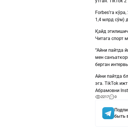
ўтган. TikTok 
Forbes’га кўра
1,4 млрд сўм) 
Қайд этилишич
Читага спорт м
“Айни пайтда 
мен санъаткорг
берган интерв
Айни пайтда б
эга. TikTok иж
Абрамовни Inst
2217
0
Подпи
быть 