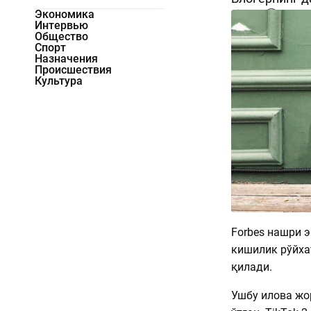
Экономика
2217
0
Интервью
Общество
Спорт
Назначения
Происшествия
Культура
Forbes нашри 
кишилик рўйха
қилади.
Ушбу илова жо