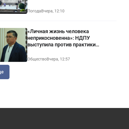
Погода
Вчера, 12:10
«Личная жизнь человека
неприкосновенна»: НДПУ
выступила против практики
«позорных домов и махаллей»
Общество
Вчера, 12:57
ще