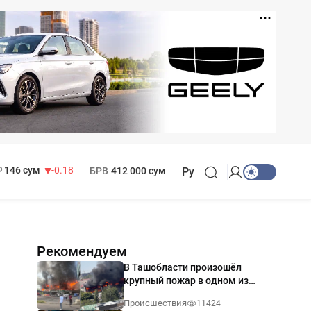
11 916 сум
28.92
13 749 сум
32.19
МРОТ
1 271 000 сум
146 сум
-0.18
БРВ
412 000 сум
Ру
Рекомендуем
В Ташобласти произошёл
крупный пожар в одном из
магазинов — видео
Происшествия
11424