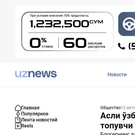
Новости
Главная
Общество
12 окт
Асли ўзб
Популярное
Лента новостей
топувчи
Reels
Блогернинг д