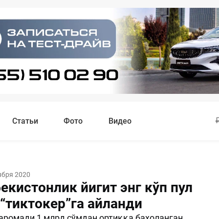
Статьи
Фото
Видео
ября 2020
екистонлик йигит энг кўп пул
 “тиктокер”га айланди
аромади 1 млрд сўмдан ортиққа баҳоланган.