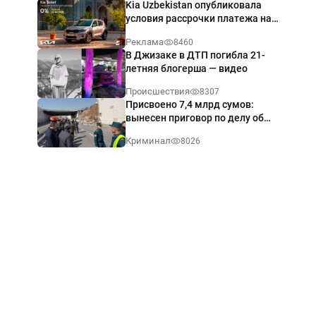
Kia Uzbekistan опубликовала
условия рассрочки платежа на
Kia Sonet со ставкой от 0%
Реклама
8460
годовых
В Джизаке в ДТП погибла 21-
летняя блогерша — видео
Происшествия
8307
Присвоено 7,4 млрд сумов:
вынесен приговор по делу об
обрушении путепровода в
Криминал
8026
Ташкенте