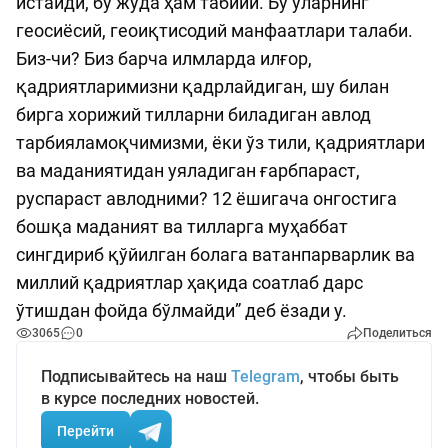
истайди, бу жуда ҳам табиий. Бу уларнинг
геосиёсий, геоиқтисодий манфаатлари талаби.
Биз-чи? Биз барча илмларда илғор,
қадриятларимизни қадрлайдиган, шу билан
бирга хорижий тилларни биладиган авлод
тарбияламоқчимизми, ёки ўз тили, қадриятлари
ва маданиятидан уяладиган ғарбпараст,
руспараст авлодними? 12 ёшигача онгостига
бошқа маданият ва тилларга муҳаббат
сингдириб қўйилган болага ватанпарварлик ва
миллий қадриятлар ҳақида соатлаб дарс
ўтишдан фойда бўлмайди” деб ёзади у.
3065
0
Поделиться
Подписывайтесь на наш
Telegram
, чтобы быть
в курсе последних новостей.
Перейти