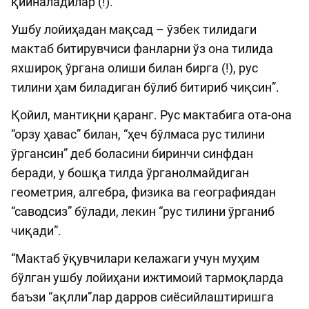
қийналадилар (!).
Ушбу лойиҳадан мақсад – ўзбек тилидаги
мактаб битирувчиси фанларни ўз она тилида
яхшироқ ўргана олиши билан бирга (!), рус
тилини ҳам биладиган бўлиб битириб чиқсин”.
Қойил, мантиқни қаранг. Рус мактабига ота-она
“орзу ҳавас” билан, “ҳеч бўлмаса рус тилини
ўргансин” деб боласини биринчи синфдан
беради, у бошқа тилда ўрганолмайдиган
геометрия, алгебра, физика ва географиядан
“саводсиз” бўлади, лекин “рус тилини ўрганиб
чиқади”.
“Мактаб ўқувчилари келажаги учун муҳим
бўлган ушбу лойиҳани ижтимоий тармоқларда
баъзи “ақлли”лар дарров сиёсийлаштиришга