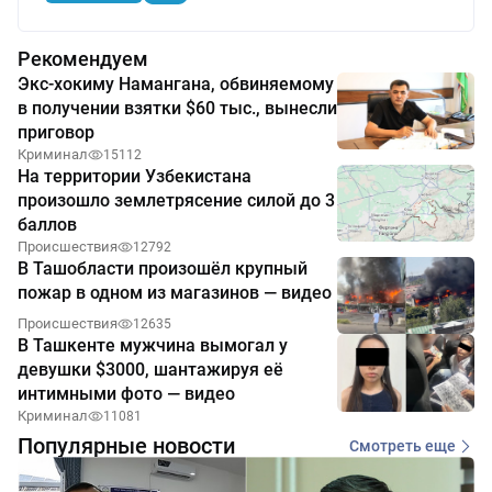
Рекомендуем
Экс-хокиму Намангана, обвиняемому
в получении взятки $60 тыс., вынесли
приговор
Криминал
15112
На территории Узбекистана
произошло землетрясение силой до 3
баллов
Происшествия
12792
В Ташобласти произошёл крупный
пожар в одном из магазинов — видео
Происшествия
12635
В Ташкенте мужчина вымогал у
девушки $3000, шантажируя её
интимными фото — видео
Криминал
11081
Популярные новости
Смотреть еще