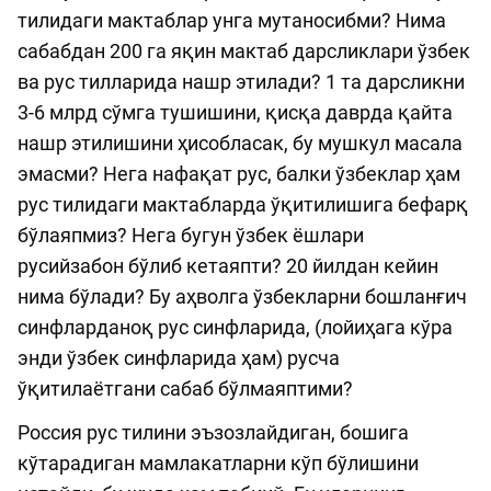
тилидаги мактаблар унга мутаносибми? Нима
сабабдан 200 га яқин мактаб дарсликлари ўзбек
ва рус тилларида нашр этилади? 1 та дарсликни
3-6 млрд сўмга тушишини, қисқа даврда қайта
нашр этилишини ҳисобласак, бу мушкул масала
эмасми? Нега нафақат рус, балки ўзбеклар ҳам
рус тилидаги мактабларда ўқитилишига бефарқ
бўлаяпмиз? Нега бугун ўзбек ёшлари
русийзабон бўлиб кетаяпти? 20 йилдан кейин
нима бўлади? Бу аҳволга ўзбекларни бошланғич
синфларданоқ рус синфларида, (лойиҳага кўра
энди ўзбек синфларида ҳам) русча
ўқитилаётгани сабаб бўлмаяптими?
Россия рус тилини эъзозлайдиган, бошига
кўтарадиган мамлакатларни кўп бўлишини