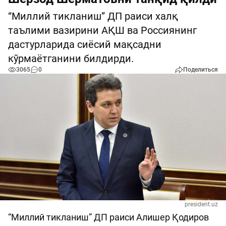
“Миллий тикланиш” ДП раиси халқ
таълими вазирини АҚШ ва Россиянинг
дастурларида сиёсий мақсадни
кўрмаётганини билдирди.
3065
0
Поделиться
president.uz
“Миллий тикланиш” ДП раиси Алишер Қодиров