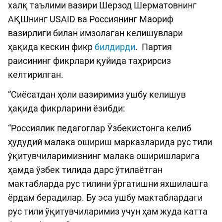
халқ таълими вазири Шерзод Шерматовнинг
АҚШнинг USAID ва Россиянинг Маориф
вазирлиги билан имзолаган келишувлари
ҳақида кескин фикр
билдирди
. Партия
раисининг фикрлари қуйида таҳрирсиз
келтирилган.
“Сиёсатдан ҳоли вазиримиз ушбу келишув
ҳақида фикрларини ёзибди:
“Россиялик педагоглар Ўзбекистонга келиб
ҳудудий малака ошириш марказларида рус тили
ўқитувчиларимизнинг малака оширишларига
ҳамда ўзбек тилида дарс ўтилаётган
мактабларда рус тилини ўргатишни яхшилашга
ёрдам берадилар. Бу эса ушбу мактаблардаги
рус тили ўқитувчиларимиз учун ҳам жуда катта