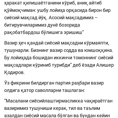
ҳаракат қилишаётганини кўриб, аниқ айтиб
қўймоқчиман: ушбу лойиҳа орқасида бирон бир
сиёсий мақсад йўқ. Асосий мақсадимиз –
битирувчиларимиз дунё бозорида
рақобатбардош бўлишига эришиш”
Вазир ҳеч қандай сиёсий мақсадни кўрмаяпти,
тушунарли. Бизнинг вазир содда ва юмшоққина.
Бу лойиҳада бошидан иккинчи томоннинг сиёсий
мақсадлари кўриниб турибди” деб ёзади Алишер
Қодиров.
Ўз фикрини билдирган партия раҳбари вазир
олдига қатор саволларни ташлаган:
“Масалани сиёсийлаштирмасликка чақираётган
вазиримиз тушуниши керак, тил ва таълим
азалдан сиёсий масала бўлган ва бундан кейин