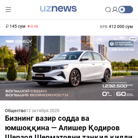
11 952 сум
36.46
13 780 сум
1 271 000 сум
30.12
МРОТ
145 сум
412 000 сум
-0.98
БРВ
Общество
12 октября 2020
Бизнинг вазир содда ва
юмшоққина — Алишер Қодиров
Шерзод Шерматовни танқид қилди