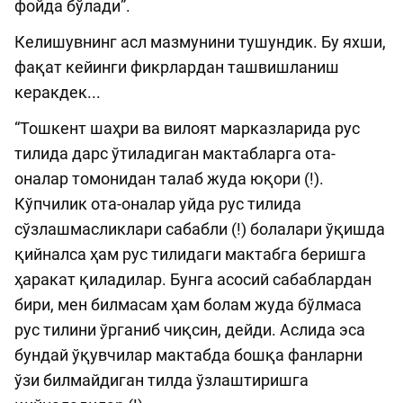
фойда бўлади”.
Келишувнинг асл мазмунини тушундик. Бу яхши,
фақат кейинги фикрлардан ташвишланиш
керакдек...
“Тошкент шаҳри ва вилоят марказларида рус
тилида дарс ўтиладиган мактабларга ота-
оналар томонидан талаб жуда юқори (!).
Кўпчилик ота-оналар уйда рус тилида
сўзлашмасликлари сабабли (!) болалари ўқишда
қийналса ҳам рус тилидаги мактабга беришга
ҳаракат қиладилар. Бунга асосий сабаблардан
бири, мен билмасам ҳам болам жуда бўлмаса
рус тилини ўрганиб чиқсин, дейди. Аслида эса
бундай ўқувчилар мактабда бошқа фанларни
ўзи билмайдиган тилда ўзлаштиришга