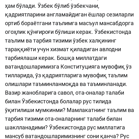
ҳам бўлади. Ўзбек бўлиб ўзбекчани,
қадриятларини англамайдиган ёшлар сезиларли
ортиб бораётгани таълимга масъул мансабдорга
огоҳлик қўнғироғи бўлиши керак. Ўзбекистонда
таълим ва тарбия тизими ўзбек халқининг
тараққиёти учун хизмат қиладиган авлодни
тарбиялаши керак. Бошқа миллатдаги
ватандошларимизга Конституцияга мувофиқ ўз
тилларида, ўз қадриятларига мувофиқ таълим
олишлари таъминланмоқда ва таъминланади.
Вазир жанобларига савол, ота-оналар талаби
билан Ўзбекистонда болалар рус тилида
ўқитилиши мумкинми? Мамлакатнинг таълим ва
тарбия тизими ота-оналарнинг талаби билан
шаклланадими? Ўзбекистонда рус миллатига
мансуб ватандошларимизнинг сони қанча? Рус