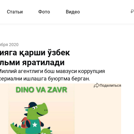
Статьи
Фото
Видео
ября 2020
ияга қарши ўзбек
льми яратилади
Миллий агентлиги бош мавзуси коррупция
сериални ишлашга буюртма берган.
Поделиться