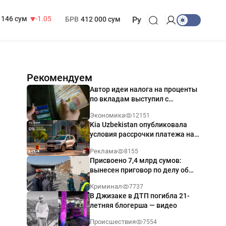
13 717 сум
-25.83
МРОТ
1 271 000 сум
146 сум
-1.05
БРВ
412 000 сум
Ру
Рекомендуем
Автор идеи налога на проценты
по вкладам выступил с
разъяснением
Экономика
12151
Kia Uzbekistan опубликовала
условия рассрочки платежа на
Kia Sonet со ставкой от 0%
Реклама
8155
годовых
Присвоено 7,4 млрд сумов:
вынесен приговор по делу об
обрушении путепровода в
Криминал
7737
Ташкенте
В Джизаке в ДТП погибла 21-
летняя блогерша — видео
Происшествия
7554