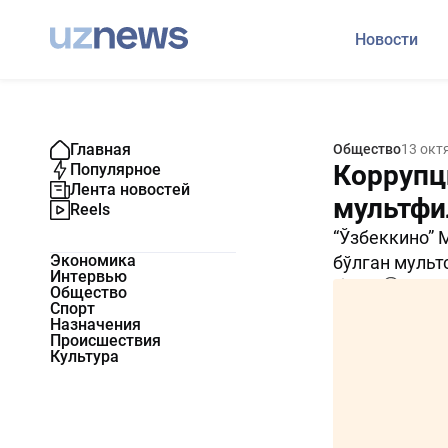
Новости
Главная
Общество
13 окт
Коррупц
Популярное
Лента новостей
мультфи
Reels
“Ўзбеккино” 
Экономика
бўлган мульт
Интервью
2332
0
Общество
Спорт
Назначения
Происшествия
Культура