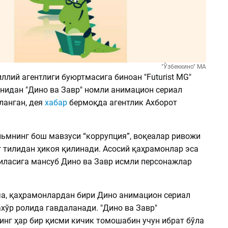
"Ўзбеккино" МА
ллий агентлиги буюртмасига биноан "Futurist MG"
нидан "Дино ва Завр" номли анимацион сериал
ланган, дея
хабар
бермоқда агентлик Ахборот
ьмнинг бош мавзуси “коррупция”, воқеалар ривожи
г тилидан ҳикоя қилинади. Асосий қаҳрамонлар эса
иласига мансуб Дино ва Завр исмли персонажлар
а, қаҳрамонлардан бири Дино анимацион сериал
хўр ролида гавдаланади. "Дино ва Завр"
инг ҳар бир қисми кичик томошабин учун ибрат бўла