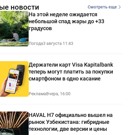
ые новости
Смотреть еще
На этой неделе ожидается
небольшой спад жары до +33
градусов
Погода
3 августа 11:43
Держатели карт Visa Kapitalbank
теперь могут платить за покупки
смартфоном в одно касание
Реклама
Вчера, 16:00
HAVAL H7 официально вышел на
рынок Узбекистана: гибридные
технологии, две версии и цены