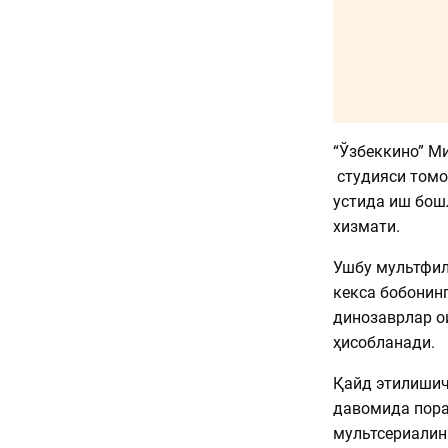
“Ўзбеккино” Ми
студияси томо
устида иш бош
хизмати.
Ушбу мультфил
кекса бобонин
динозаврлар о
ҳисобланади.
Қайд этилишич
давомида пора
мультсериалин