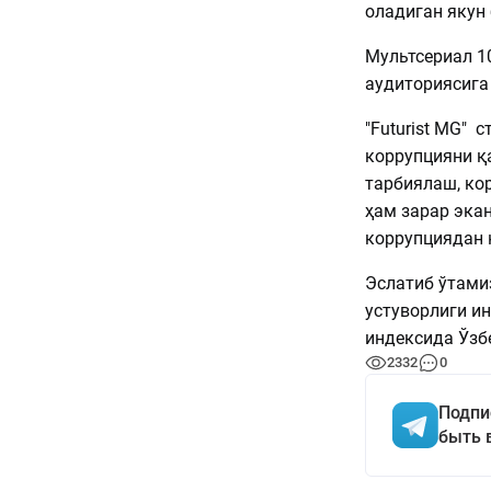
оладиган якун 
Мультсериал 10
аудиториясига
"Futurist MG" 
коррупцияни қ
тарбиялаш, кор
ҳам зарар эка
коррупциядан 
Эслатиб ўтамиз
устуворлиги и
индексида Ўзб
2332
0
Подпи
быть 