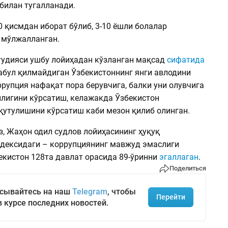
билан тугалланади.
 қисмдан иборат бўлиб, 3-10 ёшли болалар
 мўлжалланган.
студияси ушбу лойиҳадан кўзланган мақсад
сифатида
абул қилмайдиган Ўзбекистоннинг янги авлодини
рупция нафақат пора берувчига, балки уни олувчига
нлигини кўрсатиш, келажакда Ўзбекистон
қутулишини кўрсатиш каби мезон қилиб олинган.
, Жаҳон одил судлов лойиҳасининг ҳуқуқ
ндексидаги – коррупциянинг мавжуд эмаслиги
екистон 128та давлат орасида 89-ўринни
эгаллаган
.
Поделиться
сывайтесь на наш
Telegram
, чтобы
Перейти
в курсе последних новостей.