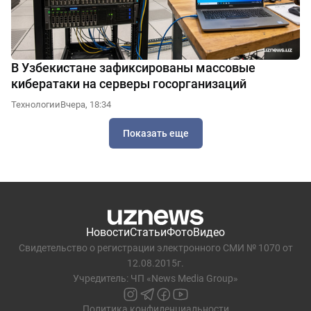
В Узбекистане зафиксированы массовые
кибератаки на серверы госорганизаций
Технологии
Вчера, 18:34
Показать еще
Новости
Статьи
Фото
Видео
Свидетельство о регистрации электронного СМИ № 1070 от
12.08.2015г.
Учредитель: ЧП «News Media Group»
Политика конфиденциальности