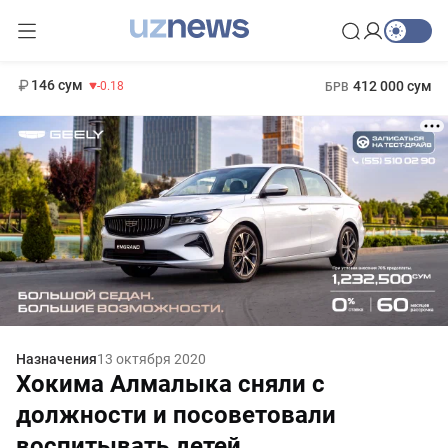
11 916 сум
28.92
13 749 сум
1 271 000 сум
32.19
МРОТ
146 сум
412 000 сум
-0.18
БРВ
Назначения
13 октября 2020
Хокима Алмалыка сняли с
должности и посоветовали
воспитывать детей