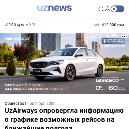
11 952 сум
36.46
13 780 сум
1 271 000 сум
30.12
МРОТ
145 сум
412 000 сум
-0.98
БРВ
Общество
14 октября 2020
UzAirways опровергла информацию
о графике возможных рейсов на
ближайшие полгода