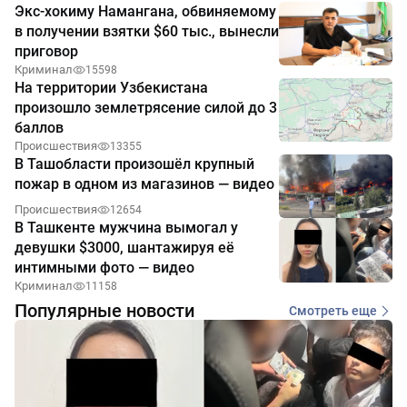
Экс-хокиму Намангана, обвиняемому
в получении взятки $60 тыс., вынесли
приговор
Криминал
15598
На территории Узбекистана
произошло землетрясение силой до 3
баллов
Происшествия
13355
В Ташобласти произошёл крупный
пожар в одном из магазинов — видео
Происшествия
12654
В Ташкенте мужчина вымогал у
девушки $3000, шантажируя её
интимными фото — видео
Криминал
11158
Популярные новости
Смотреть еще