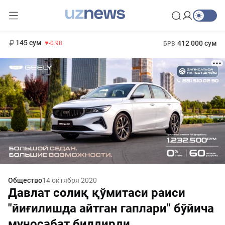
11 952 сум
36.46
13 780 сум
1 271 000 сум
30.12
МРОТ
145 сум
412 000 сум
-0.98
БРВ
Общество
14 октября 2020
Давлат солиқ қўмитаси раиси
"йиғилишда айтган гаплари" бўйича
муносабат билдирди