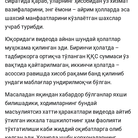
сифатида қараб, уларнинг ҳисобидан ўз хизмат
вазифаларини, энг ёмони – айрим ҳолларда эса
шахсий манфаатларини кўзлаётган шахслар
учраб турибди.
Юқоридаги видеода айнан шундай ҳолатлар
муҳокама қилинган эди. Биринчи ҳолатда –
тадбиркорга ортиқча тўланган ҚҚС суммаси ўз
вақтида қайтарилмаган, иккинчи ҳолатда –
асоссиз равишда хисоб рақами банд қилиниб
ундаги маблағлар ундирилмоқчи бўлган.
Масаладан яқиндан хабардор бўлганлар яхши
билишадики, ходимларнинг бундай
масъулиятсиз хатти-ҳаракатлари видеода айтиб
ўтилган иккала ташкилотнинг ҳам фаолияти
тўхтатилиши каби жиддий оқибатларга олиб
келган эди. Ҳозирда ушбу корхоналарнинг