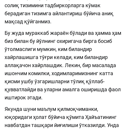
солиқ тизимини тадбиркорларга кўмак
берадиган тизимга айлантириш бўйича аниқ
мақсад қўйганмиз.
Бу жуда мураккаб жараён бўлади ва ҳамма ҳам
биз билан бу йўлнинг охиригача бирга босиб
ўтолмаслиги мумкин, ким биландир
хайрлашишга тўғри келади, ким биландир
аллақачон хайрлашдик. Лекин, бир масалада
ишончим комилки, ходимларимизнинг катта
қисми ушбу ўзгаришларни тўлиқ қўллаб-
қувватлайди ва уларни амалга оширишда фаол
иштирок этади.
Якунда шуни маълум қилмоқчиманки,
юқоридаги ҳолат бўйича қўмита Ҳайъатининг
навбатдан ташқари йиғилиши ўтказилди. Унда