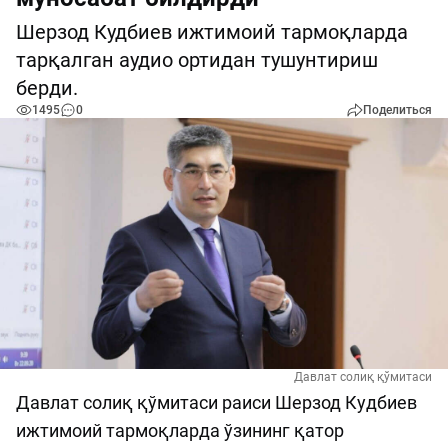
Шерзод Кудбиев ижтимоий тармоқларда
тарқалган аудио ортидан тушунтириш
берди.
1495
0
Поделиться
Давлат солиқ қўмитаси
Давлат солиқ қўмитаси раиси Шерзод Кудбиев
ижтимоий тармоқларда ўзининг қатор