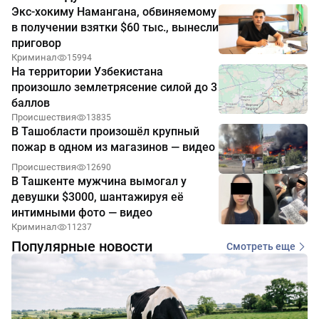
Экс-хокиму Намангана, обвиняемому
в получении взятки $60 тыс., вынесли
приговор
Криминал
15994
На территории Узбекистана
произошло землетрясение силой до 3
баллов
Происшествия
13835
В Ташобласти произошёл крупный
пожар в одном из магазинов — видео
Происшествия
12690
В Ташкенте мужчина вымогал у
девушки $3000, шантажируя её
интимными фото — видео
Криминал
11237
Популярные новости
Смотреть еще