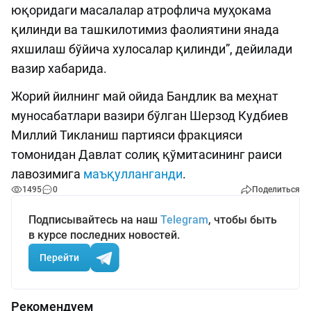
юқоридаги масалалар атрофлича муҳокама
қилинди ва ташкилотимиз фаолиятини янада
яхшилаш бўйича хулосалар қилинди”, дейилади
вазир хабарида.
Жорий йилнинг май ойида Бандлик ва меҳнат
муносабатлари вазири бўлган Шерзод Кудбиев
Миллий Тикланиш партияси фракцияси
томонидан Давлат солиқ қўмитасининг раиси
лавозимига
маъқулланганди
.
1495
0
Поделиться
Подписывайтесь на наш
Telegram
, чтобы быть
в курсе последних новостей.
Перейти
Рекомендуем