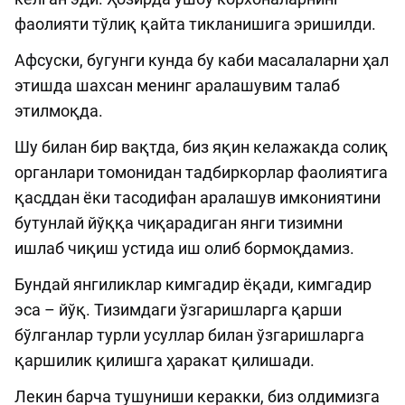
фаолияти тўлиқ қайта тикланишига эришилди.
Афсуски, бугунги кунда бу каби масалаларни ҳал
этишда шахсан менинг аралашувим талаб
этилмоқда.
Шу билан бир вақтда, биз яқин келажакда солиқ
органлари томонидан тадбиркорлар фаолиятига
қасддан ёки тасодифан аралашув имкониятини
бутунлай йўққа чиқарадиган янги тизимни
ишлаб чиқиш устида иш олиб бормоқдамиз.
Бундай янгиликлар кимгадир ёқади, кимгадир
эса – йўқ. Тизимдаги ўзгаришларга қарши
бўлганлар турли усуллар билан ўзгаришларга
қаршилик қилишга ҳаракат қилишади.
Лекин барча тушуниши керакки, биз олдимизга