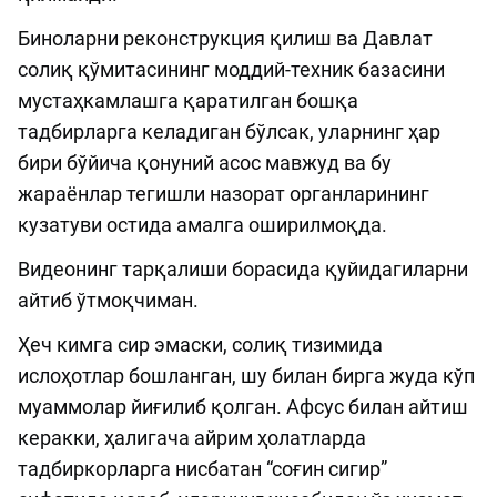
Биноларни реконструкция қилиш ва Давлат
солиқ қўмитасининг моддий-техник базасини
мустаҳкамлашга қаратилган бошқа
тадбирларга келадиган бўлсак, уларнинг ҳар
бири бўйича қонуний асос мавжуд ва бу
жараёнлар тегишли назорат органларининг
кузатуви остида амалга оширилмоқда.
Видеонинг тарқалиши борасида қуйидагиларни
айтиб ўтмоқчиман.
Ҳеч кимга сир эмаски, солиқ тизимида
ислоҳотлар бошланган, шу билан бирга жуда кўп
муаммолар йиғилиб қолган. Афсус билан айтиш
керакки, ҳалигача айрим ҳолатларда
тадбиркорларга нисбатан “соғин сигир”