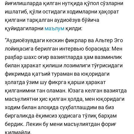
йиғилишларда қилган нутқида қўпол сўзларни
ишлатиб, қўли остидаги ходимларни ҳақорат
қилгани тарқалган аудиоёзув бўйича
қуйидагиларни
маълум
қилди:
“Аудиоёзувдаги кескин фикрлар ва Альтер Эго
лойиҳасига берилган интервью борасида: Мен
раҳбар шахс оғир вазиятларда ҳам вазминлик
билан ҳаракат қилиши лозимлиги тўғрисидаги
фикримда қатъий тураман ва юқоридаги
ҳолатда ўзим шу фикрга қарши ҳаракат
қилганимни тан оламан. Юзага келган вазиятда
масъулиятни ҳис қилган ҳолда, мен юқоридаги
ходим билан алоҳида суҳбатлашдим ва биз
биргаликда ёқимсиз ҳодисага тўлиқ барҳам
бердик. Лекин бу мени масъулиятдан фориғ
қилмайди.