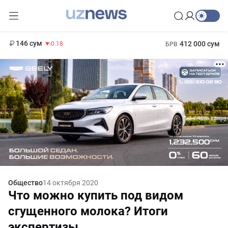
11 916 сум
28.92
13 749 сум
1 271 000 сум
32.19
МРОТ
146 сум
412 000 сум
-0.18
БРВ
Общество
14 октября 2020
Что можно купить под видом
сгущенного молока? Итоги
экспертизы