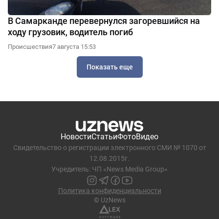
В Самарканде перевернулся загоревшийся на
ходу грузовик, водитель погиб
Происшествия
7 августа 15:53
Показать еще
Новости
Статьи
Фото
Видео
Свидетельство о регистрации электронного СМИ № 1070 от
12.08.2015г.
Учредитель: ЧП «News Media Group»
Политика конфиденциальности
© UzNews