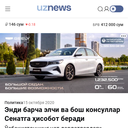
11 916 сум
28.92
13 749 сум
1 271 000 сум
32.19
МРОТ
146 сум
412 000 сум
-0.18
БРВ
Политика
15 октября 2020
Энди барча элчи ва бош консуллар
Сенатга ҳисобот беради