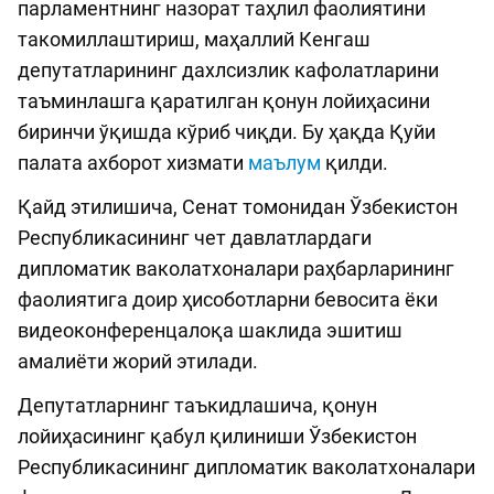
парламентнинг назорат таҳлил фаолиятини
такомиллаштириш, маҳаллий Кенгаш
депутатларининг дахлсизлик кафолатларини
таъминлашга қаратилган қонун лойиҳасини
биринчи ўқишда кўриб чиқди. Бу ҳақда Қуйи
палата ахборот хизмати
маълум
қилди.
Қайд этилишича, Сенат томонидан Ўзбекистон
Республикасининг чет давлатлардаги
дипломатик ваколатхоналари раҳбарларининг
фаолиятига доир ҳисоботларни бевосита ёки
видеоконференцалоқа шаклида эшитиш
амалиёти жорий этилади.
Депутатларнинг таъкидлашича, қонун
лойиҳасининг қабул қилиниши Ўзбекистон
Республикасининг дипломатик ваколатхоналари