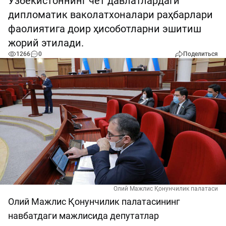
Ўзбекистоннинг чет давлатлардаги
дипломатик ваколатхоналари раҳбарлари
фаолиятига доир ҳисоботларни эшитиш
жорий этилади.
1266
0
Поделиться
Олий Мажлис Қонунчилик палатаси
Олий Мажлис Қонунчилик палатасининг
навбатдаги мажлисида депутатлар