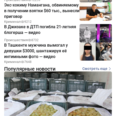
12259
Экс-хокиму Намангана, обвиняемому
в получении взятки $60 тыс., вынесли
приговор
Криминал
9212
В Джизаке в ДТП погибла 21-летняя
блогерша — видео
Происшествия
8732
В Ташкенте мужчина вымогал у
девушки $3000, шантажируя её
интимными фото — видео
Криминал
7648
Популярные новости
Смотреть еще