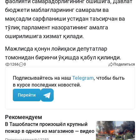
фаолияти самарадорлигининг ошишига, Давлат
бюджети маблағларининг самарали ва
мақсадли сарфланиши устидан таъсирчан ва
тўлиқ парламент назоратининг амалга
оширилишига хизмат қилади.
Мажлисда қонун лойиҳаси депутатлар
томонидан биринчи ўқишда қабул қилинди.
1266
0
Поделиться
Подписывайтесь на наш
Telegram
, чтобы быть
в курсе последних новостей.
Перейти
Рекомендуем
В Ташобласти произошёл крупный
пожар в одном из магазинов — видео
Происшествия