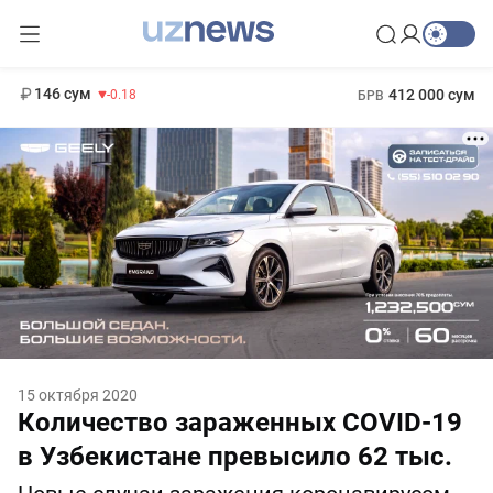
11 916 сум
28.92
13 749 сум
1 271 000 сум
32.19
МРОТ
146 сум
412 000 сум
-0.18
БРВ
15 октября 2020
Количество зараженных COVID-19
в Узбекистане превысило 62 тыс.