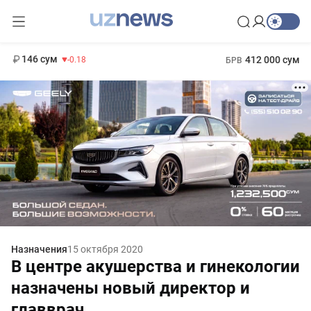
11 916 сум
28.92
13 749 сум
1 271 000 сум
32.19
МРОТ
146 сум
412 000 сум
-0.18
БРВ
Назначения
15 октября 2020
В центре акушерства и гинекологии
назначены новый директор и
главврач