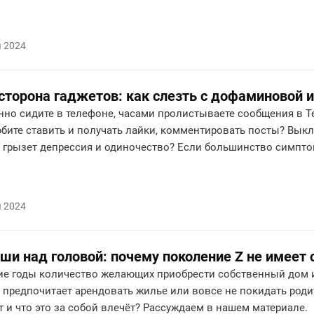
я 2024
сторона гаджетов: как слезть с дофаминовой 
но сидите в телефоне, часами пролистываете сообщения в Tel
юбите ставить и получать лайки, комментировать посты? Выкл
с грызет депрессия и одиночество? Если большинство симпт
.
я 2024
ши над головой: почему поколение Z не имеет 
ие годы количество желающих приобрести собственный дом 
 предпочитает арендовать жилье или вовсе не покидать роди
 и что это за собой влечёт? Рассуждаем в нашем материале.