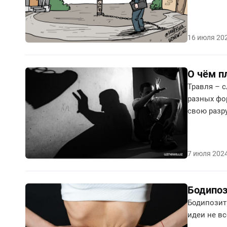
16 июля 20
О чём п
Травля – с
разных фор
свою разр
обезопаси
7 июля 202
Бодипоз
Бодипозити
идеи не вс