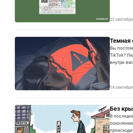
22 сентябр
Темная 
Вы постоян
TikTok? Л
внутри ва
наркоман»
14 сентябр
Без кры
В последн
поколение
происходит