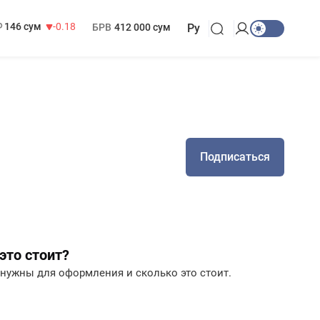
13 749 сум
32.19
МРОТ
1 271 000 сум
146 сум
-0.18
БРВ
412 000 сум
Ру
Подписаться
это стоит?
 нужны для оформления и сколько это стоит.