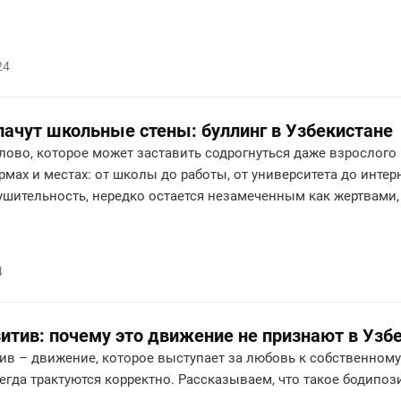
24
лачут школьные стены: буллинг в Узбекистане
лово, которое может заставить содрогнуться даже взрослого
мах и местах: от школы до работы, от университета до интер
ушительность, нередко остается незамеченным как жертвами,
ть себя? Рассказываем в нашем материале.
4
итив: почему это движение не признают в Узб
в – движение, которое выступает за любовь к собственному 
егда трактуются корректно. Рассказываем, что такое бодипози