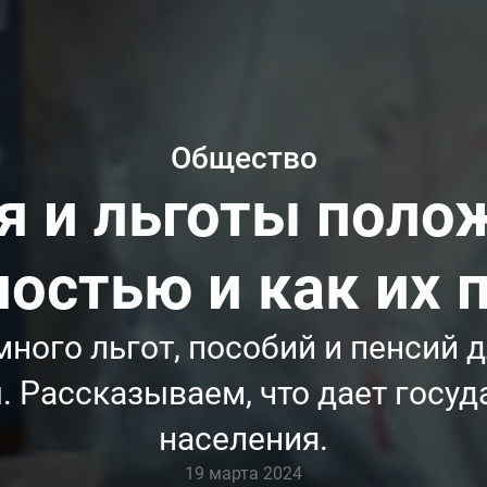
Общество
я и льготы пол
остью и как их 
много льгот, пособий и пенсий 
ы. Рассказываем, что дает госу
населения.
19 марта 2024