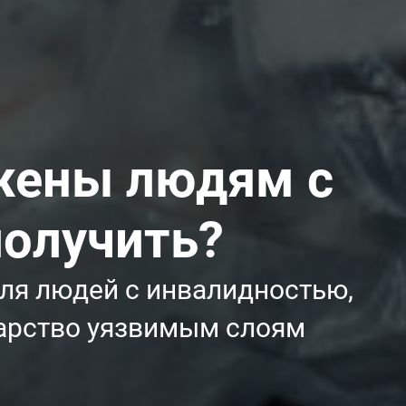
ожены людям с
получить?
для людей с инвалидностью,
дарство уязвимым слоям