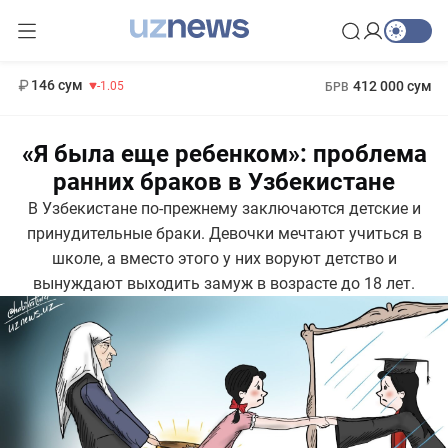
13 717 сум
-25.83
146 сум
412 000 сум
-1.05
БРВ
11 887 сум
1 271 000 сум
-55.49
МРОТ
«Я была еще ребенком»: проблема
ранних браков в Узбекистане
В Узбекистане по-прежнему заключаются детские и
принудительные браки. Девочки мечтают учиться в
школе, а вместо этого у них воруют детство и
вынуждают выходить замуж в возрасте до 18 лет.