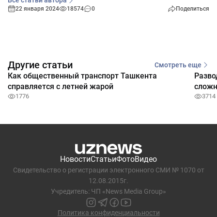
Все статьи автора
22 января 2024
18574
0
Поделиться
Другие статьи
Смотреть еще
Как общественный транспорт Ташкента
Разво
справляется с летней жарой
сложн
1776
3714
Новости
Статьи
Фото
Видео
Свидетельство о регистрации электронного СМИ № 1070 от
12.08.2015г.
Учредитель: ЧП «News Media Group»
Политика конфиденциальности